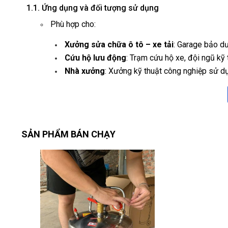
1.1. Ứng dụng và đối tượng sử dụng
Phù hợp cho:
Xưởng sửa chữa ô tô – xe tải
: Garage bảo dư
Cứu hộ lưu động
: Trạm cứu hộ xe, đội ngũ kỹ 
Nhà xưởng
: Xưởng kỹ thuật công nghiệp sử dụ
1.2. Điểm nhấn công nghệ
🔋
Cấp dòng khởi động “siêu khỏe”
:
Dòng lên tới 5.000A giúp đề nổ động cơ xe con,
SẢN PHẨM BÁN CHẠY
⚡
Sạc nhanh, ổn định
:
Công suất 60A cho phép nạp đầy ắc quy chỉ tron
🔒
Bảo vệ toàn diện
:
Tích hợp mạch chống quá dòng, chống ngắn mạch
📦
Thiết kế gọn nhẹ, di động
:
Khung thép chịu lực, tay xách tiện lợi, bánh xe
Điều chỉnh điện áp linh hoạt
: