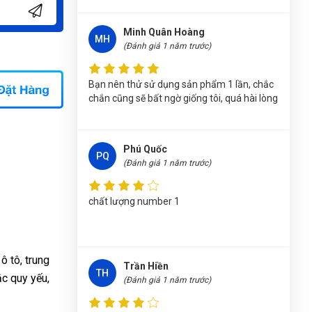
NHANH F5000A
Nhật Vy
(Tỉnh Bình Dương)
đã mua sản phẩm
Minh Quân Hoàng
MH
MÁY SẠC ÁC QUY VÀ KHỞI ĐỘNG NHANH
(Đánh giá 1 năm trước)
F5000A
Bạn nên thử sử dụng sản phẩm 1 lần, chắc
Trần Lê Quỳnh Như
(Tỉnh Thái Bình)
đã mua
chắn cũng sẽ bất ngờ giống tôi, quá hài lòng
sản phẩm
MÁY SẠC ÁC QUY VÀ KHỞI ĐỘNG
NHANH F5000A
Nguyễn Thị Vân Anh
(Tỉnh Thái Nguyên)
đã
Phú Quốc
PQ
mua sản phẩm
MÁY SẠC ÁC QUY VÀ KHỞI
(Đánh giá 1 năm trước)
ĐỘNG NHANH F5000A
chất lượng number 1
Phạm Ngọc Vinh
(Thành phố Hồ Chí Minh)
purchase
MÁY SẠC ÁC QUY VÀ KHỞI ĐỘNG
NHANH F5000A
 tô, trung
Lê Thị Như Hảo
(Tỉnh Phú Thọ)
đã mua sản
Trần Hiền
TH
c quy yếu,
phẩm
MÁY SẠC ÁC QUY VÀ KHỞI ĐỘNG
(Đánh giá 1 năm trước)
NHANH F5000A