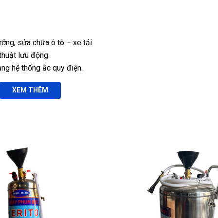
ỡng, sửa chữa ô tô – xe tải.
thuật lưu động.
ng hệ thống ắc quy điện.
XEM THÊM
 xe tải nhẹ ngay cả khi ắc quy gần hết điện.
g thời gian ngắn, tối ưu hiệu suất làm việc.
 và chống quá nhiệt, đảm bảo an toàn tuyệt đối cho cả thiết bị 
 linh hoạt, phù hợp di chuyển trong garage hoặc đưa lên xe cứu hộ.