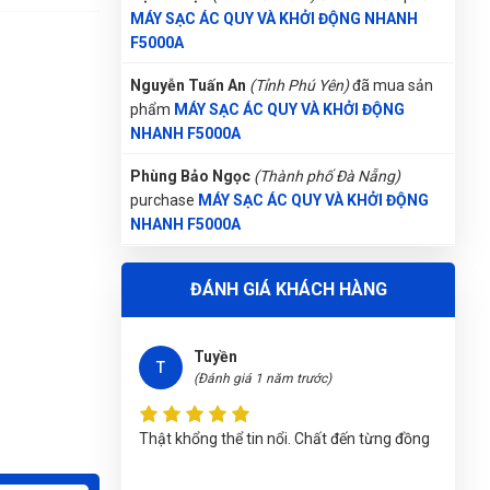
(Đánh giá 1 năm trước)
MÁY SẠC ÁC QUY VÀ KHỞI ĐỘNG NHANH
F5000A
sài thử rồi cảm thấy rất tốt, thank shop , sẽ
Nguyễn Tuấn An
(Tỉnh Phú Yên)
đã mua sản
quay lại ủng hộ shop nữa
phẩm
MÁY SẠC ÁC QUY VÀ KHỞI ĐỘNG
NHANH F5000A
Ánh Tuyết
Phùng Bảo Ngọc
(Thành phố Đà Nẵng)
ÁT
(Đánh giá 1 năm trước)
purchase
MÁY SẠC ÁC QUY VÀ KHỞI ĐỘNG
NHANH F5000A
Sản phẩm good, mua về sử dụng rất ok
Nguyễn Phương Yến Linh
(Tỉnh Tuyên Quang)
ĐÁNH GIÁ KHÁCH HÀNG
đã mua sản phẩm
MÁY SẠC ÁC QUY VÀ KHỞI
ĐỘNG NHANH F5000A
Tuyền
Nguyễn Thị Ánh Nguyệt
(Tỉnh Ninh Bình)
đã
T
(Đánh giá 1 năm trước)
mua sản phẩm
MÁY SẠC ÁC QUY VÀ KHỞI
ĐỘNG NHANH F5000A
Thật khổng thể tin nổi. Chất đến từng đồng
Nguyễn Thanh
(Tỉnh Quảng Bình)
đã mua sản
phẩm
MÁY SẠC ÁC QUY VÀ KHỞI ĐỘNG