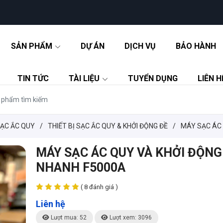
SẢN PHẨM
DỰ ÁN
DỊCH VỤ
BẢO HÀNH
TIN TỨC
TÀI LIỆU
TUYỂN DỤNG
LIÊN H
SẠC ẮC QUY
/
THIẾT BỊ SẠC ẮC QUY & KHỞI ĐỘNG ĐỀ
/
MÁY SẠC ÁC 
MÁY SẠC ÁC QUY VÀ KHỞI ĐỘNG
NHANH F5000A
( 8 đánh giá )
Liên hệ
Lượt mua: 52
Lượt xem: 3096