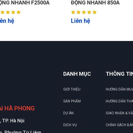
ỘNG NHANH F2500A
ĐỘNG NHANH 850A
iên hệ
Liên hệ
DANH MỤC
THÔNG TI
GIỚI THIỆU
HƯỚNG DẪN MU
SẢN PHẨM
HƯỚNG DẪN TH
ẠI HÀ PHONG
DỰ ÁN
GIAO NHẬN & V
 TP. Hà Nội
DỊCH VỤ
CHÍNH SÁCH BÁ
họ, Phường Từ Liêm,