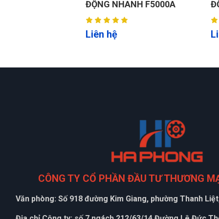
ĐỘNG NHANH F5000A
Đ
Liên hệ
L
CÔNG TY CỔ PHẦN ĐẦU TƯ THƯƠNG M
Văn phòng: Số 918 đường Kim Giang, phường Thanh Liệt,
Địa chỉ Công ty: số 7 ngách 212/63/14 Đường Lê Đức T