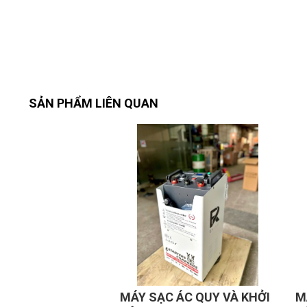
Hỗ trợ kỹ thuật 24/7.
Hướng dẫn sử dụng, bảo trì định kỳ.
Lắp đặt toàn quốc, dịch vụ tận nơi cho khách hàng 
2. Thông số kỹ thuật:
SẢN PHẨM LIÊN QUAN
Điện áp đầu vào: 220V/50Hz.
Điện áp khởi động: 13 - 16V.
Điện áp xạc: 10 - 14 V.
Dòng khởi động: 5000 A.
Dòng xạc: 60 A.
Kích thước: 39 x 35 x 78 Cm.
Trọng lượng: 70 kg.
Xuất xứ: HaphongVietnam.
MÁY SẠC ÁC QUY VÀ KHỞI
M