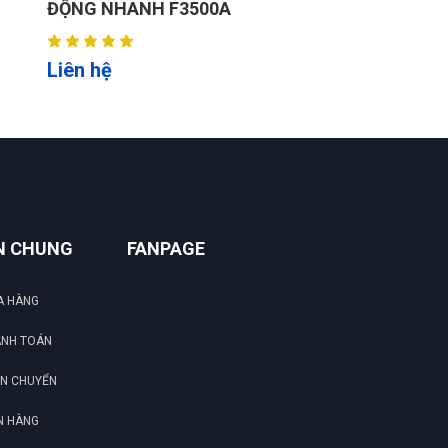
ĐỘNG NHANH F3500A
Hướng dẫn đo size đầy đủ chi tiết, rất chuẩn
Liên hệ
Lark Hoàng
LH
(Đánh giá 1 năm trước)
Sản phẩm đúng đẹp và chất lượng
N CHUNG
FANPAGE
A HÀNG
ANH TOÁN
ẬN CHUYỂN
N HÀNG