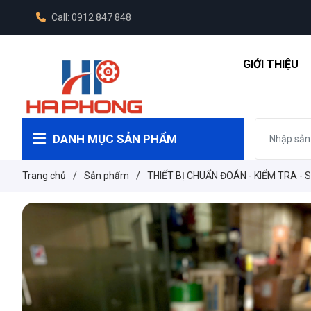
Call: 0912 847 848
GIỚI THIỆU
DANH MỤC SẢN PHẨM
Trang chủ
/
Sản phẩm
/
THIẾT BỊ CHUẨN ĐOÁN - KIỂM TRA - 