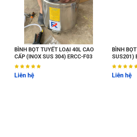
Khởi động: 13 – 16 V.
Sạc: 10 – 14 V.
💡
Đa năng
:
Tương thích với ắc quy chì-axit, AGM, GEL… phổ
1.3. Lợi ích khi sử dụng.
Nhanh chóng:
BÌNH BỌT TUYẾT LOẠI 40L CAO
BÌNH BỌT
CẤP (INOX SUS 304) ERCC-F03
Tiết kiệm tối đa thời gian chờ sạc – khởi động 
SUS201) 
Hiệu quả:
Giảm tình trạng hư hỏng ắc quy do sạc không đề
Liên hệ
Liên hệ
Kinh tế:
Giảm chi phí bảo trì và thay ắc quy do chế độ 
Vận hành đơn giản:
Tự động lựa chọn chế độ sạc/khởi động, đèn báo
An toàn:
Hệ thống bảo vệ thông minh tránh sự cố về đi
1.4. Cam kết chất lượng & thay thế phụ tùng: