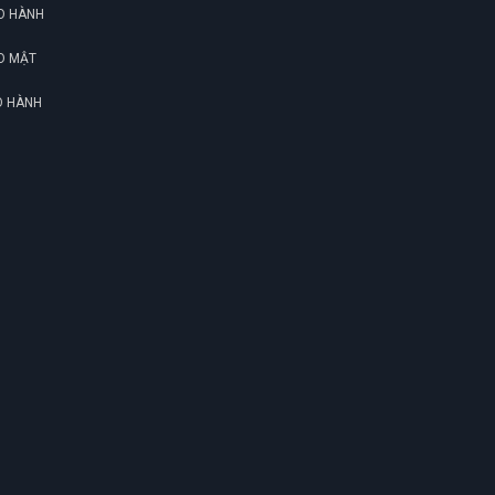
O HÀNH
O MẬT
O HÀNH