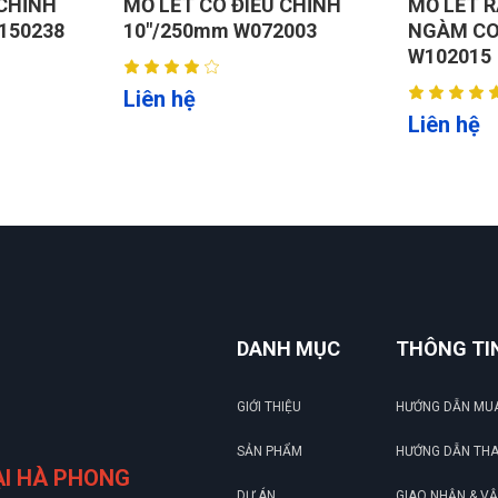
 CHỈNH
MỎ LẾT RĂNG 2" 50mm,
BỘ MỎ LẾ
003
NGÀM CONG 45 ĐỘ
3 CHI TI
W102015
Liên hệ
Liên hệ
DANH MỤC
THÔNG TI
GIỚI THIỆU
HƯỚNG DẪN MU
SẢN PHẨM
HƯỚNG DẪN TH
ẠI HÀ PHONG
DỰ ÁN
GIAO NHẬN & V