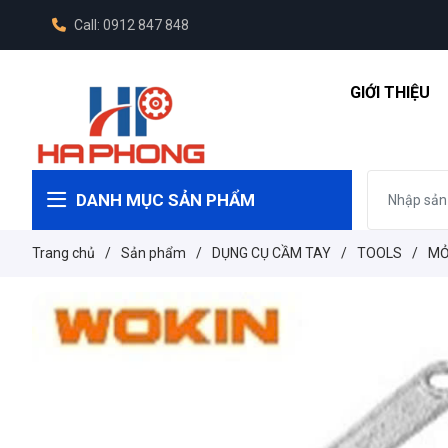
Call: 0912 847 848
GIỚI THIỆU
DANH MỤC SẢN PHẨM
Trang chủ
/
Sản phẩm
/
DỤNG CỤ CẦM TAY
/
TOOLS
/
MỎ