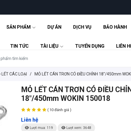
SẢN PHẨM
DỰ ÁN
DỊCH VỤ
BẢO HÀNH
TIN TỨC
TÀI LIỆU
TUYỂN DỤNG
LIÊN H
 LẾT CÁC LOẠI
/
MỎ LẾT CÁN TRƠN CÓ ĐIỀU CHỈNH 18"/450mm WOK
MỎ LẾT CÁN TRƠN CÓ ĐIỀU CHỈ
18"/450mm WOKIN 150018
( 10 đánh giá )
Liên hệ
Lượt mua: 119
Lượt xem: 3648