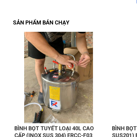
SẢN PHẨM BÁN CHẠY
BÌNH BỌT TUYẾT LOẠI 40L CAO
BÌNH BỌT
CẤP (INOX SUS 304) ERCC-F03
SUS201) 