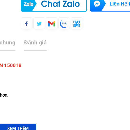
 chung
Đánh giá
IN 150018
hơn.
XEM THÊM