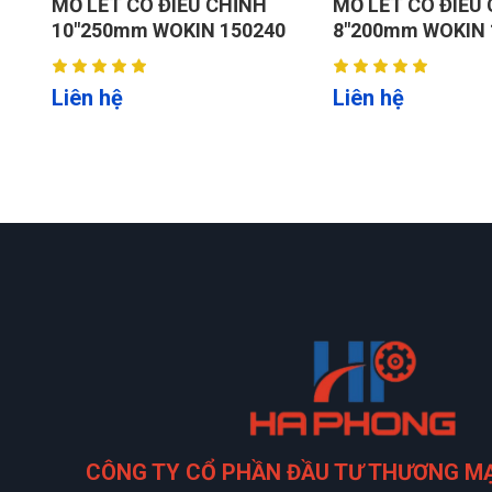
MỎ LẾT CÓ ĐIỀU CHỈNH
MỎ LẾT CÓ ĐIỀU
0
8"200mm WOKIN 150238
10"/250mm W072
Liên hệ
Liên hệ
CÔNG TY CỔ PHẦN ĐẦU TƯ THƯƠNG M