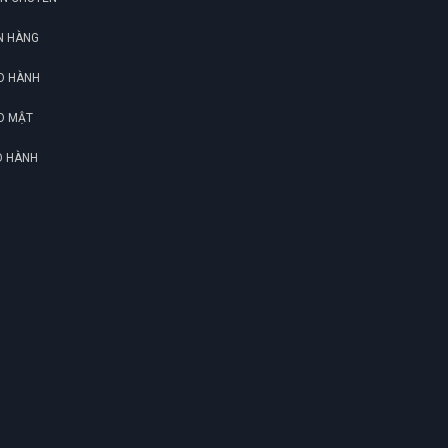
Như Ý Nguyễn
NN
(Đánh giá 1 năm trước)
N HÀNG
O HÀNH
Lần đầu mua hàng trên website nhưng lại
ưng ý đến vậy
O MẬT
O HÀNH
Võ Minh Thiện
VT
(Đánh giá 1 năm trước)
trãi nghiệm tốt là đánh giá 5 sao. không nói
nhiều