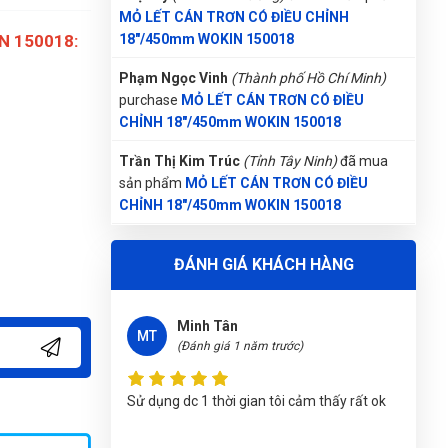
Phạm Ngọc Vinh
(Thành phố Hồ Chí Minh)
Quốc Việt
purchase
MỎ LẾT CÁN TRƠN CÓ ĐIỀU
QV
(Đánh giá 1 năm trước)
IN 150018:
CHỈNH 18"/450mm WOKIN 150018
Trần Thị Kim Trúc
(Tỉnh Tây Ninh)
đã mua
Sỉ ở đây mình nghỉ chắc rẻ nhất rồi, còn bao
sản phẩm
MỎ LẾT CÁN TRƠN CÓ ĐIỀU
quay đầu cho khách ít kinh nghiệm nữa
CHỈNH 18"/450mm WOKIN 150018
Lê Thị Như Hảo
(Tỉnh Phú Thọ)
đã mua sản
Minh Tân
phẩm
MỎ LẾT CÁN TRƠN CÓ ĐIỀU CHỈNH
MT
(Đánh giá 1 năm trước)
18"/450mm WOKIN 150018
Gọi và Điện
(Tỉnh Kon Tum)
đã mua sản phẩm
Sử dụng dc 1 thời gian tôi cảm thấy rất ok
ĐÁNH GIÁ KHÁCH HÀNG
MỎ LẾT CÁN TRƠN CÓ ĐIỀU CHỈNH
18"/450mm WOKIN 150018
Nguyễn Thị Ánh Nguyệt
(Tỉnh Ninh Bình)
đã
Thịnh Nguyễn
mua sản phẩm
MỎ LẾT CÁN TRƠN CÓ ĐIỀU
TN
(Đánh giá 1 năm trước)
CHỈNH 18"/450mm WOKIN 150018
Phùng Bảo Ngọc
(Thành phố Đà Nẵng)
Sản phẩm tốt giao hàng nhanh ship thân
purchase
MỎ LẾT CÁN TRƠN CÓ ĐIỀU