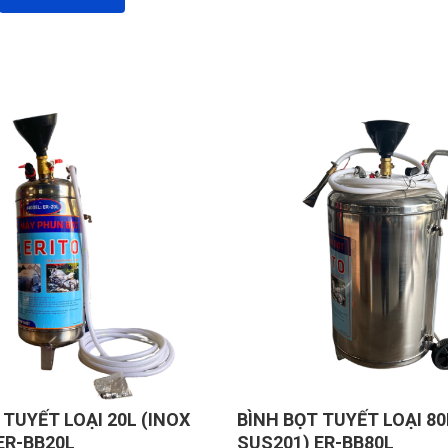
 TUYẾT LOẠI 20L (INOX
BÌNH BỌT TUYẾT LOẠI 80
ER-BB20L
SUS201) ER-BB80L