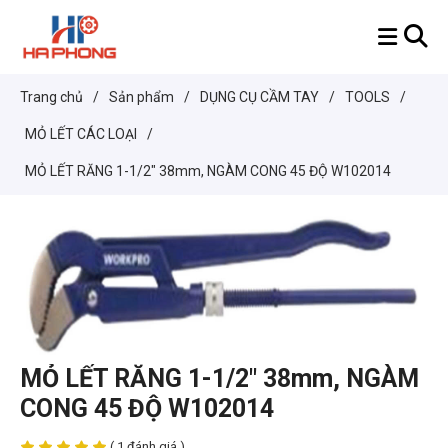
Trang chủ
/
Sản phẩm
/
DỤNG CỤ CẦM TAY
/
TOOLS
/
MỎ LẾT CÁC LOẠI
/
MỎ LẾT RĂNG 1-1/2" 38mm, NGÀM CONG 45 ĐỘ W102014
MỎ LẾT RĂNG 1-1/2" 38mm, NGÀM
CONG 45 ĐỘ W102014
( 1 đánh giá )