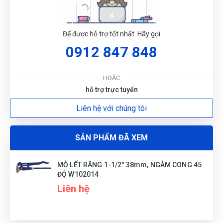
Để được hỗ trợ tốt nhất. Hãy gọi
0912 847 848
G
HOẶC
N
hỗ trợ trực tuyến
DU
Liên hệ với chúng tôi
SẢN PHẨM ĐÃ XEM
MỎ LẾT RĂNG 1-1/2" 38mm, NGÀM CONG 45
ĐỘ W102014
Liên hệ