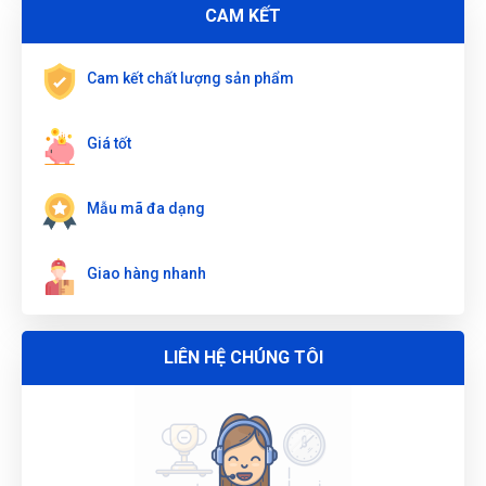
CAM KẾT
Nguyễn Vũ Khoa Nguyên
(Tỉnh Hải Dương)
đã mua sản phẩm
MỎ LẾT RĂNG 1-1/2" 38mm, NGÀM CONG 45 ĐỘ W102014
Cam kết chất lượng sản phẩm
Nguyễn Phương Yến Linh
(Tỉnh Tuyên Quang)
đã mua sản
phẩm
MỎ LẾT RĂNG 1-1/2" 38mm, NGÀM CONG 45 ĐỘ
W102014
Giá tốt
ĐẶT
LỊCH
Nguyễn Thị Bích Trang
(Tỉnh Nam Định)
đã mua sản phẩm
MỎ LẾT RĂNG 1-1/2" 38mm, NGÀM CONG 45 ĐỘ W102014
Mẫu mã đa dạng
Giao hàng nhanh
LIÊN HỆ CHÚNG TÔI