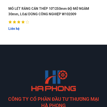
MỎ LẾT RĂNG CÁN THÉP 10"/250mm ĐỘ MỞ NGÀM
30mm, LOẠI DÙNG CÔNG NGHIỆP W102009
Liên hệ
CÔNG TY CỔ PHẦN ĐẦU TƯ THƯƠNG MẠI
HÀ PHONG