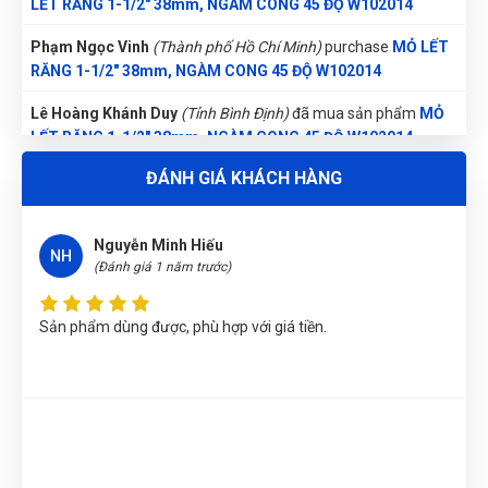
LẾT RĂNG 1-1/2" 38mm, NGÀM CONG 45 ĐỘ W102014
Phạm Ngọc Vinh
(Thành phố Hồ Chí Minh)
purchase
MỎ LẾT
RĂNG 1-1/2" 38mm, NGÀM CONG 45 ĐỘ W102014
Lê Hoàng Khánh Duy
(Tỉnh Bình Định)
đã mua sản phẩm
MỎ
LẾT RĂNG 1-1/2" 38mm, NGÀM CONG 45 ĐỘ W102014
ĐÁNH GIÁ KHÁCH HÀNG
Nguyễn Thị Vân Anh
(Tỉnh Thái Nguyên)
đã mua sản phẩm
MỎ LẾT RĂNG 1-1/2" 38mm, NGÀM CONG 45 ĐỘ W102014
Nguyễn Minh Hiếu
Nguyễn Vũ Khoa Nguyên
(Tỉnh Hải Dương)
đã mua sản phẩm
NH
(Đánh giá 1 năm trước)
MỎ LẾT RĂNG 1-1/2" 38mm, NGÀM CONG 45 ĐỘ W102014
Nguyễn Phương Yến Linh
(Tỉnh Tuyên Quang)
đã mua sản
Sản phẩm dùng được, phù hợp với giá tiền.
phẩm
MỎ LẾT RĂNG 1-1/2" 38mm, NGÀM CONG 45 ĐỘ
W102014
Nguyễn Thị Bích Trang
(Tỉnh Nam Định)
đã mua sản phẩm
MỎ LẾT RĂNG 1-1/2" 38mm, NGÀM CONG 45 ĐỘ W102014
Nguyễn Thị Ánh Nguyệt
(Tỉnh Ninh Bình)
đã mua sản phẩm