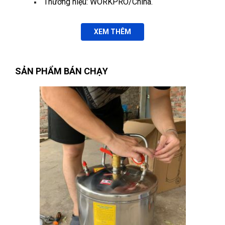
Thương hiệu: WORKPRO/China.
XEM THÊM
SẢN PHẨM BÁN CHẠY
Nguyễn Thị Vân Anh
(Tỉnh Thái Nguyên)
đã mua sản phẩm
MỎ LẾT RĂNG 1-1/2" 38mm, NGÀM CONG 45 ĐỘ W102014
Nguyễn Vũ Khoa Nguyên
(Tỉnh Hải Dương)
đã mua sản phẩm