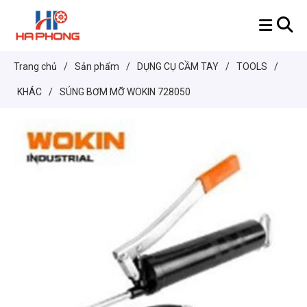
Trang chủ
/
Sản phẩm
/
DỤNG CỤ CẦM TAY
/
TOOLS
/
KHÁC
/
SÚNG BƠM MỠ WOKIN 728050