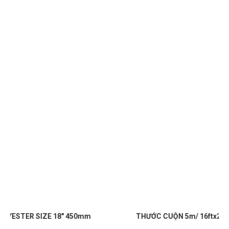
THƯỚC CUỘN 5m/ 16ftx25mm WOKIN 500415