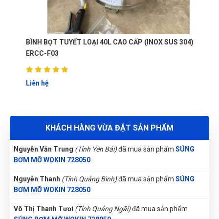
Nguyễn Phương Yến Linh
(Tỉnh Tuyên Quang)
đã mua sản
phẩm
SÚNG BƠM MỠ WOKIN 728050
Gọi và Điện
(Tỉnh Kon Tum)
đã mua sản phẩm
SÚNG BƠM MỠ
BÌNH BỌT TUYẾT LOẠI 40L CAO CẤP (INOX SUS 304)
WOKIN 728050
ERCC-F03
Trương Thị Phượng Hằng
(Tỉnh Đồng Nai)
đã mua sản phẩm
SÚNG BƠM MỠ WOKIN 728050
Liên hệ
Trần Lê Quỳnh Như
(Tỉnh Thái Bình)
đã mua sản phẩm
SÚNG
BƠM MỠ WOKIN 728050
Nguyễn Văn Trung
(Tỉnh Yên Bái)
đã mua sản phẩm
SÚNG
KHÁCH HÀNG VỪA ĐẶT SẢN PHẨM
BƠM MỠ WOKIN 728050
Nguyễn Thanh
(Tỉnh Quảng Bình)
đã mua sản phẩm
SÚNG
BƠM MỠ WOKIN 728050
Võ Thị Thanh Tươi
(Tỉnh Quảng Ngãi)
đã mua sản phẩm
SÚNG BƠM MỠ WOKIN 728050
Lê Hoàng Khánh Duy
(Tỉnh Bình Định)
đã mua sản phẩm