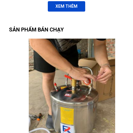
XEM THÊM
SẢN PHẨM BÁN CHẠY
Phùng Bảo Ngọc
(Thành phố Đà Nẵng)
purchase
SÚNG BƠM
MỠ WOKIN 728050
Lê Thị Như Hảo
(Tỉnh Phú Thọ)
đã mua sản phẩm
SÚNG BƠM
MỠ WOKIN 728050