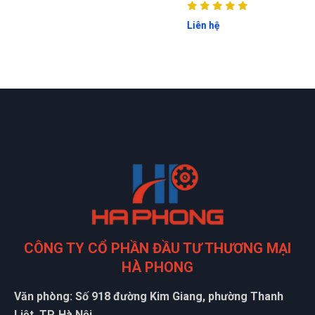
Liên hệ
CÔNG TY CỔ PHẦN ĐẦU TƯ THƯƠNG MẠI
HÀ PHONG
Văn phòng: Số 918 đường Kim Giang, phường Thanh
Liệt, TP. Hà Nội