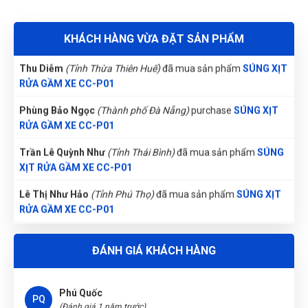
GẦM XE CC-P01
Thu Diễm
(Tỉnh Thừa Thiên Huế)
đã mua sản phẩm
SÚNG XỊT
KHÁCH HÀNG VỪA ĐẶT SẢN PHẨM
RỬA GẦM XE CC-P01
Phùng Bảo Ngọc
(Thành phố Đà Nẵng)
purchase
SÚNG XỊT
RỬA GẦM XE CC-P01
Trần Lê Quỳnh Như
(Tỉnh Thái Bình)
đã mua sản phẩm
SÚNG
XỊT RỬA GẦM XE CC-P01
Lê Thị Như Hảo
(Tỉnh Phú Thọ)
đã mua sản phẩm
SÚNG XỊT
RỬA GẦM XE CC-P01
Nguyễn Thanh
(Tỉnh Quảng Bình)
đã mua sản phẩm
SÚNG
XỊT RỬA GẦM XE CC-P01
Lê Hoàng Khánh Duy
(Tỉnh Bình Định)
đã mua sản phẩm
ĐÁNH GIÁ KHÁCH HÀNG
SÚNG XỊT RỬA GẦM XE CC-P01
Võ Thị Thanh Tươi
(Tỉnh Quảng Ngãi)
đã mua sản phẩm
Phú Quốc
SÚNG XỊT RỬA GẦM XE CC-P01
PQ
(Đánh giá 1 năm trước)