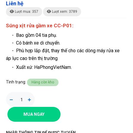
Liên hệ
Lượt mua: 357
Lượt xem: 3789
Súng xịt rửa gầm xe CC-P01:
- Bao gồm 04 tia phụ.
- Có bánh xe di chuyển.
- Phù hợp lắp đặt, thay thế cho các dòng máy rửa xe
áp lực cao trên thị trường
.
-
Xuất xứ: HaPhongVietNam.
Tình trạng:
Hàng còn kho
MUA NGAY
NHẬP THÔNG TIN ĐỂ ĐƯỢC TƯ VẤN