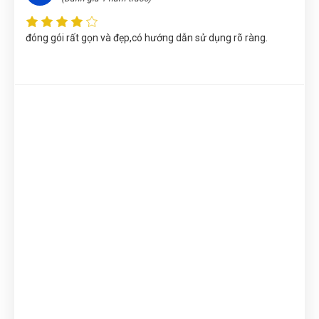
Đặng Thị Thúy
(Tỉnh Nghệ An)
đã mua sản phẩm
SÚNG XỊT
RỬA GẦM XE CC-P01
đóng gói rất gọn và đẹp,có hướng dẫn sử dụng rõ ràng.
Nguyễn Thị Ánh Nguyệt
(Tỉnh Ninh Bình)
đã mua sản phẩm
SÚNG XỊT RỬA GẦM XE CC-P01
Nguyễn Thị Bích Trang
(Tỉnh Nam Định)
đã mua sản phẩm
SÚNG XỊT RỬA GẦM XE CC-P01
Gọi và Điện
(Tỉnh Kon Tum)
đã mua sản phẩm
SÚNG XỊT RỬA
GẦM XE CC-P01
Thu Diễm
(Tỉnh Thừa Thiên Huế)
đã mua sản phẩm
SÚNG XỊT
RỬA GẦM XE CC-P01
Phùng Bảo Ngọc
(Thành phố Đà Nẵng)
purchase
SÚNG XỊT
RỬA GẦM XE CC-P01
Trần Lê Quỳnh Như
(Tỉnh Thái Bình)
đã mua sản phẩm
SÚNG
XỊT RỬA GẦM XE CC-P01
ĐẶT