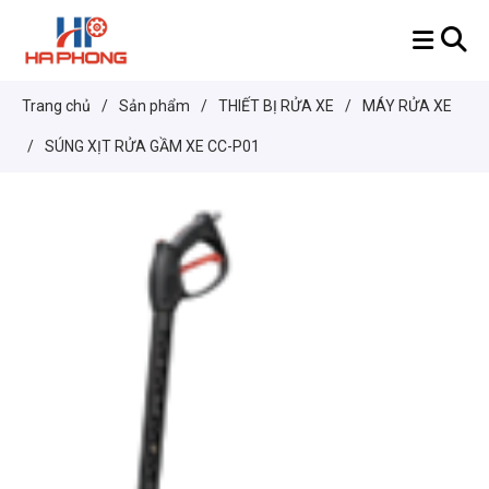
Trang chủ
/
Sản phẩm
/
THIẾT BỊ RỬA XE
/
MÁY RỬA XE
/
SÚNG XỊT RỬA GẦM XE CC-P01