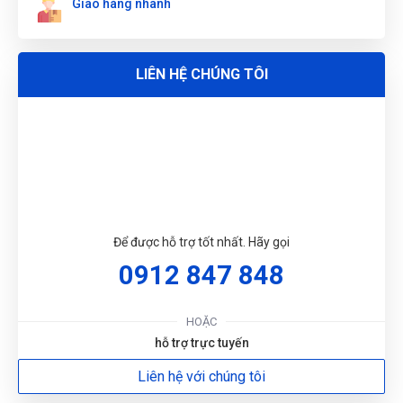
Giao hàng nhanh
N
DU
LIÊN HỆ CHÚNG TÔI
Để được hỗ trợ tốt nhất. Hãy gọi
0912 847 848
HOẶC
hỗ trợ trực tuyến
Liên hệ với chúng tôi