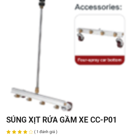
SÚNG XỊT RỬA GẦM XE CC-P01
( 1 đánh giá )