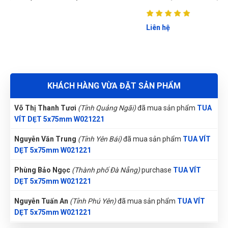
Thu Diễm
(Tỉnh Thừa Thiên Huế)
đã mua sản phẩm
TUA VÍT
DẸT 5x75mm W021221
Liên hệ
Lê Thị Như Hảo
(Tỉnh Phú Thọ)
đã mua sản phẩm
TUA VÍT
DẸT 5x75mm W021221
Trương Thị Phượng Hằng
(Tỉnh Đồng Nai)
đã mua sản phẩm
KHÁCH HÀNG VỪA ĐẶT SẢN PHẨM
TUA VÍT DẸT 5x75mm W021221
Võ Thị Thanh Tươi
(Tỉnh Quảng Ngãi)
đã mua sản phẩm
TUA
VÍT DẸT 5x75mm W021221
Nguyễn Văn Trung
(Tỉnh Yên Bái)
đã mua sản phẩm
TUA VÍT
DẸT 5x75mm W021221
Phùng Bảo Ngọc
(Thành phố Đà Nẵng)
purchase
TUA VÍT
DẸT 5x75mm W021221
Nguyễn Tuấn An
(Tỉnh Phú Yên)
đã mua sản phẩm
TUA VÍT
DẸT 5x75mm W021221