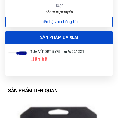
HOẶC
G
hỗ trợ trực tuyến
Liên hệ với chúng tôi
N
DU
SẢN PHẨM ĐÃ XEM
TUA VÍT DẸT 5x75mm W021221
Liên hệ
SẢN PHẨM LIÊN QUAN