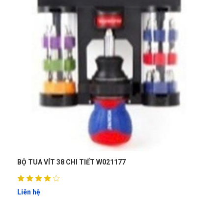
TUA VÍT DẸT 6x38mm W021270
Liên hệ