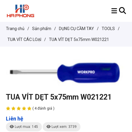
Trang chủ
/
Sản phẩm
/
DỤNG CỤ CẦM TAY
/
TOOLS
/
TUA VÍT CÁC LOẠI
/
TUA VÍT DẸT 5x75mm W021221
TUA VÍT DẸT 5x75mm W021221
( 4 đánh giá )
Liên hệ
Lượt mua: 145
Lượt xem: 3739