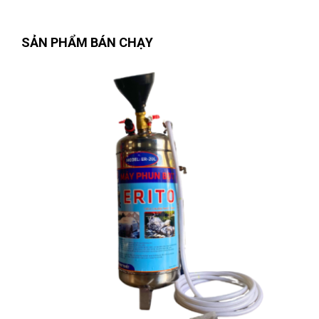
SẢN PHẨM BÁN CHẠY
Trần Thị Kim Trúc
(Tỉnh Tây Ninh)
đã mua sản phẩm
TUA
VÍT PAKE ĐẦU #1x200mm W021244
Trương Thị Phượng Hằng
(Tỉnh Đồng Nai)
đã mua sản phẩm
TUA VÍT PAKE ĐẦU #1x200mm W021244
Lê Hoàng Khánh Duy
(Tỉnh Bình Định)
đã mua sản phẩm
TUA
VÍT PAKE ĐẦU #1x200mm W021244