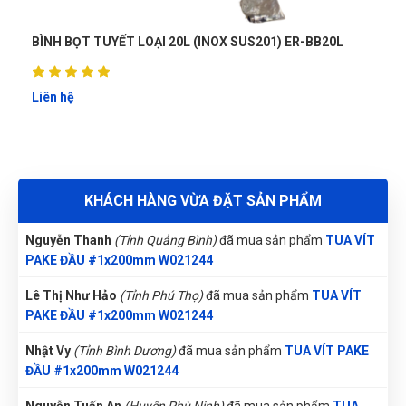
Đặng Thị Thúy
(Tỉnh Nghệ An)
đã mua sản phẩm
TUA VÍT
PAKE ĐẦU #1x200mm W021244
T LOẠI 20L (INOX SUS201) ER-BB20L
BÌNH BỌT TUYẾT LOẠ
Nguyễn Thị Vân Anh
(Tỉnh Thái Nguyên)
đã mua sản phẩm
TUA VÍT PAKE ĐẦU #1x200mm W021244
Liên hệ
Nguyễn Vũ Khoa Nguyên
(Tỉnh Hải Dương)
đã mua sản phẩm
TUA VÍT PAKE ĐẦU #1x200mm W021244
Nguyễn Thị Bích Trang
(Tỉnh Nam Định)
đã mua sản phẩm
KHÁCH HÀNG VỪA ĐẶT SẢN PHẨM
TUA VÍT PAKE ĐẦU #1x200mm W021244
Nguyễn Thanh
(Tỉnh Quảng Bình)
đã mua sản phẩm
TUA VÍT
PAKE ĐẦU #1x200mm W021244
Lê Thị Như Hảo
(Tỉnh Phú Thọ)
đã mua sản phẩm
TUA VÍT
PAKE ĐẦU #1x200mm W021244
Nhật Vy
(Tỉnh Bình Dương)
đã mua sản phẩm
TUA VÍT PAKE
ĐẦU #1x200mm W021244