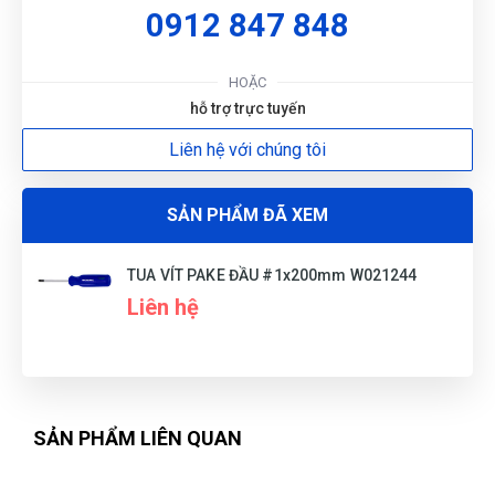
0912 847 848
G
HOẶC
hỗ trợ trực tuyến
N
Liên hệ với chúng tôi
DU
SẢN PHẨM ĐÃ XEM
TUA VÍT PAKE ĐẦU #1x200mm W021244
Liên hệ
SẢN PHẨM LIÊN QUAN