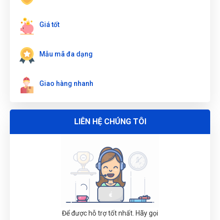
Đặng Thị Thúy
(Tỉnh Nghệ An)
đã mua sản phẩm
TUA VÍT
PAKE ĐẦU #1x200mm W021244
Giá tốt
ĐẶT
LỊCH
Mẫu mã đa dạng
Giao hàng nhanh
LIÊN HỆ CHÚNG TÔI
Để được hỗ trợ tốt nhất. Hãy gọi