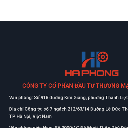
CÔNG TY CỔ PHẦN ĐẦU TƯ THƯƠNG M
Văn phòng: Số 918 đường Kim Giang, phường Thanh Liệt,
Địa chỉ Công ty: số 7 ngách 212/63/14 Đường Lê Đức T
TP Hà Nội, Việt Nam
Văn phòng phía Nam: Số 0009/1C Đỗ Mười, P. An Phú Đôn