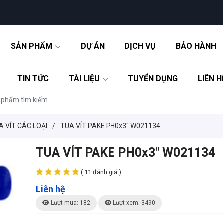
SẢN PHẨM
DỰ ÁN
DỊCH VỤ
BẢO HÀNH
TIN TỨC
TÀI LIỆU
TUYỂN DỤNG
LIÊN H
A VÍT CÁC LOẠI
/
TUA VÍT PAKE PH0x3" W021134
TUA VÍT PAKE PH0x3" W021134
( 11 đánh giá )
Liên hệ
Lượt mua: 182
Lượt xem: 3490