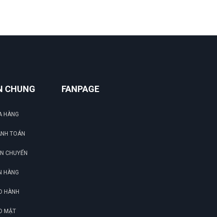
Thúy Nga
TN
(Đánh giá 1 năm trước)
Sản phẩm dùng được, phù hợp với giá tiền.
N CHUNG
FANPAGE
Thúy Liễu
TL
(Đánh giá 1 năm trước)
A HÀNG
giao hàng hơi nhanh luôn, ok lắm
ANH TOÁN
ẬN CHUYỂN
N HÀNG
Nguyễn Tùng Dương
N
(Đánh giá 1 năm trước)
O HÀNH
O MẬT
chất lượng number 1