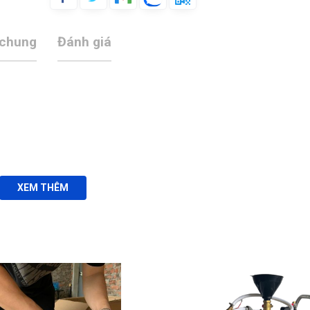
 chung
Đánh giá
XEM THÊM