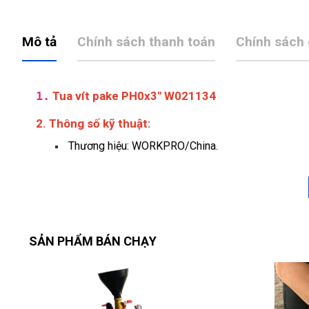
Mô tả
Chính sách thanh toán
Chính sách
1.
Tua vít pake PH0x3" W021134
2. Thông số kỹ thuật:
Thương hiệu: WORKPRO/China.
SẢN PHẨM BÁN CHẠY