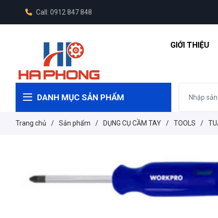
Call: 0912 847 848
GIỚI THIỆU
DANH MỤC SẢN PHẨM
Trang chủ
/
Sản phẩm
/
DỤNG CỤ CẦM TAY
/
TOOLS
/
TU