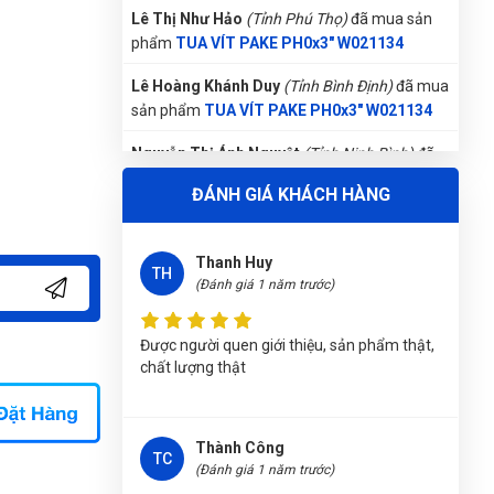
thiện
Lê Hoàng Khánh Duy
(Tỉnh Bình Định)
đã mua
sản phẩm
TUA VÍT PAKE PH0x3" W021134
Nguyễn Thị Ánh Nguyệt
(Tỉnh Ninh Bình)
đã
Thanh Huy
TH
mua sản phẩm
TUA VÍT PAKE PH0x3"
(Đánh giá 1 năm trước)
W021134
Được người quen giới thiệu, sản phẩm thật,
Nguyễn Thanh
(Tỉnh Quảng Bình)
đã mua sản
ĐÁNH GIÁ KHÁCH HÀNG
chất lượng thật
phẩm
TUA VÍT PAKE PH0x3" W021134
Nguyễn Thị Bích Trang
(Tỉnh Nam Định)
đã
mua sản phẩm
TUA VÍT PAKE PH0x3"
Thành Công
TC
W021134
(Đánh giá 1 năm trước)
Đặng Thị Thúy
(Tỉnh Nghệ An)
đã mua sản
Trước đây cũng mua nhiều bên, từ ngày
phẩm
TUA VÍT PAKE PH0x3" W021134
mua thử, rất hài lòng về sản phẩm cũng
như chất lượng
Thu Diễm
(Tỉnh Thừa Thiên Huế)
đã mua sản
phẩm
TUA VÍT PAKE PH0x3" W021134
Thúy Nga
TN
Nguyễn Văn Trung
(Tỉnh Yên Bái)
đã mua sản
(Đánh giá 1 năm trước)