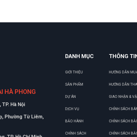
DANH MỤC
THÔNG TI
GIỚI THIỆU
HƯỚNG DẪN MU
SẢN PHẨM
HƯỚNG DẪN TH
ẠI HÀ PHONG
DỰ ÁN
GIAO NHẬN & V
 TP. Hà Nội
DỊCH VỤ
CHÍNH SÁCH BÁ
họ, Phường Từ Liêm,
BẢO HÀNH
CHÍNH SÁCH BẢ
CHÍNH SÁCH
CHÍNH SÁCH BẢ
g, TP. Hồ Chí Minh