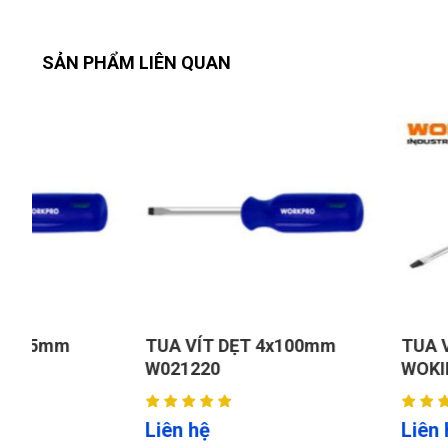
SẢN PHẨM LIÊN QUAN
TUA VÍT DẸT 4x100mm
TUA VÍT DẸT 6.
W021220
WOKIN 200066
Liên hệ
Liên hệ