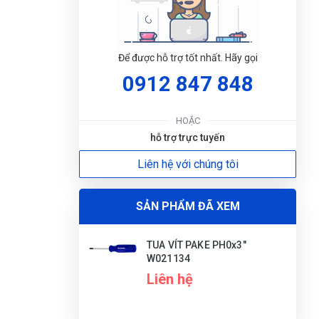
Để được hỗ trợ tốt nhất. Hãy gọi
Gia Bảo
GB
(Đánh giá 1 năm trước)
0912 847 848
Chất lượng thật
HOẶC
hỗ trợ trực tuyến
ĐẶT
Liên hệ với chúng tôi
Phú Quý
LỊC
PQ
(Đánh giá 1 năm trước)
SẢN PHẨM ĐÃ XEM
sản phẩm rất tốt, tôi sử dụng mới đây thôi
TUA VÍT PAKE PH0x3"
nhưng cảm thấy rất ok , tôi sẽ ủng hộ shop
W021134
dài dài
Liên hệ
Thảo Trương
TT
(Đánh giá 1 năm trước)