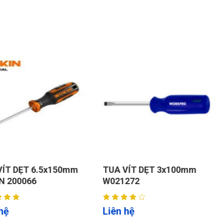
5x150mm
TUA VÍT DẸT 3x100mm
TUA VÍT
W021272
W021304
Liên hệ
Liên hệ