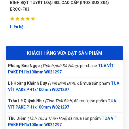
PAKE PH1x100mm W021297
INOX SUS 304)
BÌNH BỌT TUYẾT LOẠI 20L (INOX SUS201) 
Nguyễn Thị Vân Anh
(Tỉnh Thái Nguyên)
đã mua sản phẩm
Đinh Phước
ĐP
TUA VÍT PAKE PH1x100mm W021297
Liên hệ
(Đánh giá 1 năm trước)
Gọi và Điện
(Tỉnh Kon Tum)
đã mua sản phẩm
TUA VÍT PAKE
sản phẩm tốt chất lượng, mẫu mã đa dạng
PH1x100mm W021297
Nguyễn Văn Trung
(Tỉnh Yên Bái)
đã mua sản phẩm
TUA VÍT
KHÁCH HÀNG VỪA ĐẶT SẢN PHẨM
PAKE PH1x100mm W021297
Thanh
T
Phùng Bảo Ngọc
(Thành phố Đà Nẵng)
purchase
TUA VÍT
(Đánh giá 1 năm trước)
PAKE PH1x100mm W021297
Lê Hoàng Khánh Duy
(Tỉnh Bình Định)
đã mua sản phẩm
TUA
có rất nhiều chương trình khuyến mại trong shop, tôi thích
VÍT PAKE PH1x100mm W021297
rồi nha
Trần Lê Quỳnh Như
(Tỉnh Thái Bình)
đã mua sản phẩm
TUA
VÍT PAKE PH1x100mm W021297
Thanh Nở
TN
(Đánh giá 1 năm trước)
Thu Diễm
(Tỉnh Thừa Thiên Huế)
đã mua sản phẩm
TUA VÍT
PAKE PH1x100mm W021297