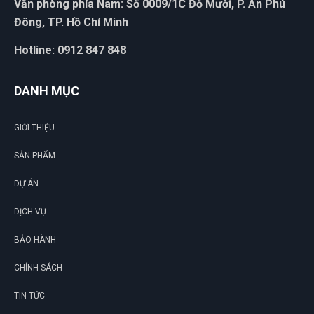
Văn phòng phía Nam: Số 0009/1C Đỗ Mười, P. An Phú
Mua bao nhiều cũng được miễn ship. quá đã
Đông, TP. Hồ Chí Minh
Hotline: 0912 847 848
Xuân Phúc
XP
(Đánh giá 1 năm trước)
DANH MỤC
Giao hàng nhanh chóng, hỗ trợ tư vấn tận tình
GIỚI THIỆU
SẢN PHẨM
DỰ ÁN
DỊCH VỤ
BẢO HÀNH
CHÍNH SÁCH
TIN TỨC