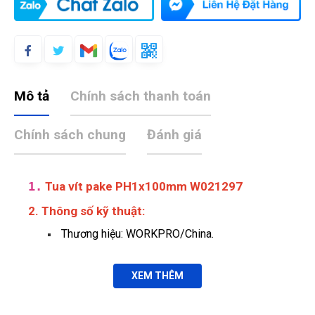
Mô tả
Chính sách thanh toán
Chính sách chung
Đánh giá
1.
Tua vít pake PH1x100mm W021297
Minh Thắng
MT
(Đánh giá 1 năm trước)
2. Thông số kỹ thuật:
Thương hiệu: WORKPRO/China.
Hài lòng về chất lượng sản phảm bên bạn, nhân viên tư vấn
kỹ
XEM THÊM
Xuân An