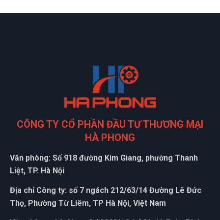
Minh Thắng
MT
(Đánh giá 1 năm trước)
Hài lòng về chất lượng sản phảm bên bạn, nhân viên tư vấn
kỹ
Xuân An
XA
(Đánh giá 1 năm trước)
CÔNG TY CỔ PHẦN ĐẦU TƯ THƯƠNG MẠI
HÀ PHONG
Chất lượng sản phẩm tuyệt vời.Mọi người nên mua nhé
Văn phòng: Số 918 đường Kim Giang, phường Thanh
Liệt, TP. Hà Nội
Hoàng Ngân
Địa chỉ Công ty: số 7 ngách 212/63/14 Đường Lê Đức
HN
(Đánh giá 1 năm trước)
Thọ, Phường Từ Liêm, TP Hà Nội, Việt Nam