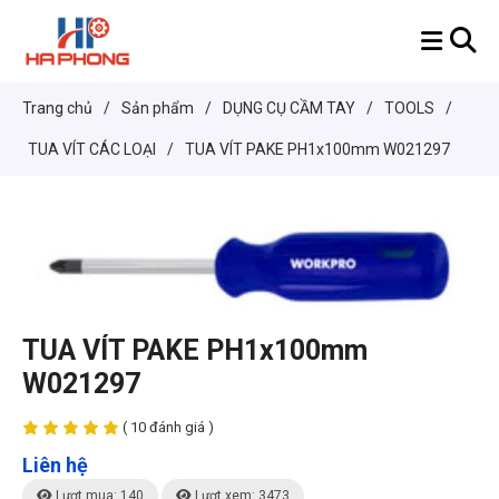
Trang chủ
/
Sản phẩm
/
DỤNG CỤ CẦM TAY
/
TOOLS
/
TUA VÍT CÁC LOẠI
/
TUA VÍT PAKE PH1x100mm W021297
TUA VÍT PAKE PH1x100mm
W021297
( 10 đánh giá )
Liên hệ
Lượt mua: 140
Lượt xem: 3473