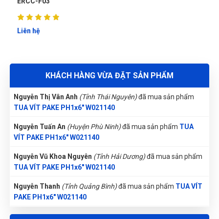
Trần Thị Kim Trúc
(Tỉnh Tây Ninh)
đã mua sản phẩm
TUA
Phi Pha Nguyễn
PN
VÍT PAKE PH1x6" W021140
Liên hệ
(Đánh giá 1 năm trước)
Gọi và Điện
(Tỉnh Kon Tum)
đã mua sản phẩm
TUA VÍT PAKE
có rất nhiều chương trình khuyến mại trong shop, tôi thích
PH1x6" W021140
rồi nha
Nhật Vy
(Tỉnh Bình Dương)
đã mua sản phẩm
TUA VÍT PAKE
KHÁCH HÀNG VỪA ĐẶT SẢN PHẨM
PH1x6" W021140
Lê Chí Trung
LT
Nguyễn Thị Vân Anh
(Tỉnh Thái Nguyên)
đã mua sản phẩm
(Đánh giá 1 năm trước)
TUA VÍT PAKE PH1x6" W021140
Nguyễn Tuấn An
(Huyện Phù Ninh)
đã mua sản phẩm
TUA
giá quá hợp lý, rẻ nhất từ trước đến giờ khi mua
VÍT PAKE PH1x6" W021140
Nguyễn Vũ Khoa Nguyên
(Tỉnh Hải Dương)
đã mua sản phẩm
TUA VÍT PAKE PH1x6" W021140
Phú Quốc
PQ
(Đánh giá 1 năm trước)
Nguyễn Thanh
(Tỉnh Quảng Bình)
đã mua sản phẩm
TUA VÍT
PAKE PH1x6" W021140
Lần nào mua cũng được giảm giá
Nguyễn Tuấn An
(Tỉnh Phú Yên)
đã mua sản phẩm
TUA VÍT