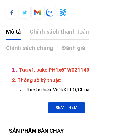
Mô tả
Chính sách thanh toán
Chính sách chung
Đánh giá
1.
Tua vít pake PH1x6" W021140
Lê Chí Trung
LT
(Đánh giá 1 năm trước)
2. Thông số kỹ thuật:
Thương hiệu: WORKPRO/China.
giá quá hợp lý, rẻ nhất từ trước đến giờ khi mua
XEM THÊM
Phú Quốc
PQ
(Đánh giá 1 năm trước)
SẢN PHẨM BÁN CHẠY