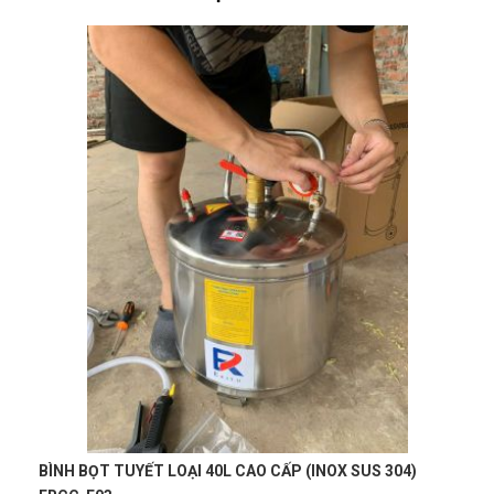
Lần nào mua cũng được giảm giá
Hà Nhật
HN
(Đánh giá 1 năm trước)
Sản phẩm đúng đẹp và chất lượng
Nguyễn Tuấn An
(Tỉnh Phú Yên)
đã mua sản phẩm
TUA VÍT
PAKE PH1x6" W021140
Võ Thị Thanh Tươi
(Tỉnh Quảng Ngãi)
đã mua sản phẩm
TUA
Hải Thương
VÍT PAKE PH1x6" W021140
HT
(Đánh giá 1 năm trước)
Nguyễn Thị Ánh Nguyệt
(Tỉnh Ninh Bình)
đã mua sản phẩm
TUA VÍT PAKE PH1x6" W021140
Chất lượng phục vụ và buôn bán mới lẹ. Like
Lê Thị Như Hảo
(Tỉnh Phú Thọ)
đã mua sản phẩm
TUA VÍT
PAKE PH1x6" W021140
BÌNH BỌT TUYẾT LOẠI 80L (INOX SUS201) ER-BB80L