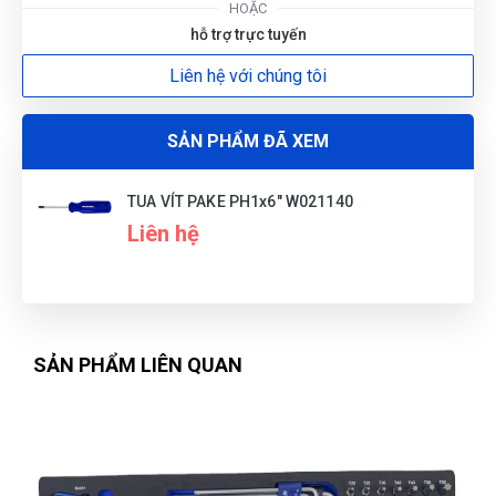
HOẶC
G
hỗ trợ trực tuyến
Liên hệ với chúng tôi
N
DU
SẢN PHẨM ĐÃ XEM
TUA VÍT PAKE PH1x6" W021140
Liên hệ
SẢN PHẨM LIÊN QUAN