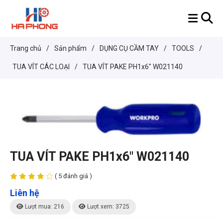
Trang chủ
/
Sản phẩm
/
DỤNG CỤ CẦM TAY
/
TOOLS
/
TUA VÍT CÁC LOẠI
/
TUA VÍT PAKE PH1x6" W021140
TUA VÍT PAKE PH1x6" W021140
( 5 đánh giá )
Liên hệ
Lượt mua: 216
Lượt xem: 3725