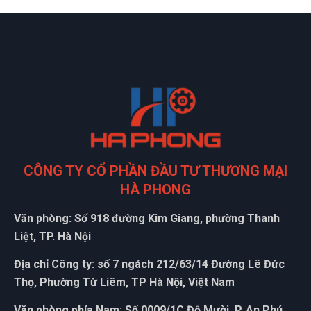
CÔNG TY CỔ PHẦN ĐẦU TƯ THƯƠNG MẠI
HÀ PHONG
Văn phòng: Số 918 đường Kim Giang, phường Thanh
Liệt, TP. Hà Nội
Địa chỉ Công ty: số 7 ngách 212/63/14 Đường Lê Đức
Thọ, Phường Từ Liêm, TP Hà Nội, Việt Nam
Văn phòng phía Nam: Số 0009/1C Đỗ Mười, P. An Phú