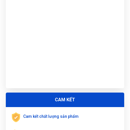
Lê Hoàng Khánh Duy
(Tỉnh Bình Định)
đã mua sản phẩm
TUA
VÍT PAKE PH3x200mm W021308
Gọi và Điện
(Tỉnh Kon Tum)
đã mua sản phẩm
TUA VÍT PAKE
PH3x200mm W021308
Trần Thị Kim Trúc
(Tỉnh Tây Ninh)
đã mua sản phẩm
TUA
VÍT PAKE PH3x200mm W021308
Trần Lê Quỳnh Như
(Tỉnh Thái Bình)
đã mua sản phẩm
TUA
VÍT PAKE PH3x200mm W021308
Nguyễn Văn Trung
(Tỉnh Yên Bái)
đã mua sản phẩm
TUA VÍT
PAKE PH3x200mm W021308
Nguyễn Thị Ánh Nguyệt
(Tỉnh Ninh Bình)
đã mua sản phẩm
TUA VÍT PAKE PH3x200mm W021308
CAM KẾT
Nhật Vy
(Tỉnh Bình Dương)
đã mua sản phẩm
TUA VÍT PAKE
PH3x200mm W021308
Cam kết chất lượng sản phẩm
Nguyễn Thị Vân Anh
(Tỉnh Thái Nguyên)
đã mua sản phẩm