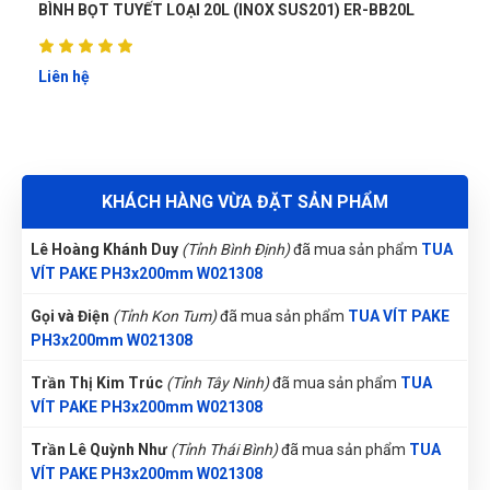
TUA VÍT PAKE PH3x200mm W021308
BÌNH BỌT TUYẾT LOẠI 20L (INOX SUS201) ER-BB20L
Phùng Bảo Ngọc
(Thành phố Đà Nẵng)
purchase
TUA VÍT
PAKE PH3x200mm W021308
Liên hệ
Phạm Ngọc Vinh
(Thành phố Hồ Chí Minh)
purchase
TUA VÍT
PAKE PH3x200mm W021308
Nguyễn Vũ Khoa Nguyên
(Tỉnh Hải Dương)
đã mua sản phẩm
KHÁCH HÀNG VỪA ĐẶT SẢN PHẨM
TUA VÍT PAKE PH3x200mm W021308
Lê Hoàng Khánh Duy
(Tỉnh Bình Định)
đã mua sản phẩm
TUA
VÍT PAKE PH3x200mm W021308
Gọi và Điện
(Tỉnh Kon Tum)
đã mua sản phẩm
TUA VÍT PAKE
PH3x200mm W021308
Trần Thị Kim Trúc
(Tỉnh Tây Ninh)
đã mua sản phẩm
TUA
VÍT PAKE PH3x200mm W021308
Trần Lê Quỳnh Như
(Tỉnh Thái Bình)
đã mua sản phẩm
TUA
VÍT PAKE PH3x200mm W021308