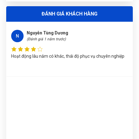
Nguyễn Văn Trung
(Tỉnh Yên Bái)
đã mua sản phẩm
TUA VÍT
ĐÁNH GIÁ KHÁCH HÀNG
PAKE PH3x200mm W021308
Nguyễn Thị Ánh Nguyệt
(Tỉnh Ninh Bình)
đã mua sản phẩm
Nguyễn Tùng Dương
TUA VÍT PAKE PH3x200mm W021308
N
(Đánh giá 1 năm trước)
Nhật Vy
(Tỉnh Bình Dương)
đã mua sản phẩm
TUA VÍT PAKE
PH3x200mm W021308
Hoạt động lâu năm có khác, thái độ phục vụ chuyên nghiệp
Nguyễn Thị Vân Anh
(Tỉnh Thái Nguyên)
đã mua sản phẩm
TUA VÍT PAKE PH3x200mm W021308
Phùng Bảo Ngọc
(Thành phố Đà Nẵng)
purchase
TUA VÍT
PAKE PH3x200mm W021308
Phạm Ngọc Vinh
(Thành phố Hồ Chí Minh)
purchase
TUA VÍT
PAKE PH3x200mm W021308
Nguyễn Vũ Khoa Nguyên
(Tỉnh Hải Dương)
đã mua sản phẩm
TUA VÍT PAKE PH3x200mm W021308