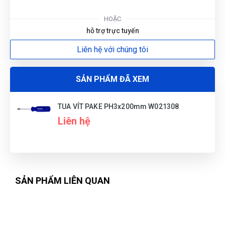
G
HOẶC
hỗ trợ trực tuyến
N
Liên hệ với chúng tôi
DU
SẢN PHẨM ĐÃ XEM
TUA VÍT PAKE PH3x200mm W021308
Liên hệ
SẢN PHẨM LIÊN QUAN