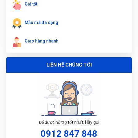
TUA VÍT PAKE PH3x200mm W021308
Giá tốt
ĐẶT
Mẫu mã đa dạng
LỊCH
Giao hàng nhanh
LIÊN HỆ CHÚNG TÔI
Để được hỗ trợ tốt nhất. Hãy gọi
0912 847 848