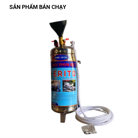
SẢN PHẨM BÁN CHẠY
Nguyễn Văn Trung
(Tỉnh Yên Bái)
đã mua sản phẩm
TUA VÍT
PAKE PH3x200mm W021308
Nguyễn Thị Ánh Nguyệt
(Tỉnh Ninh Bình)
đã mua sản phẩm
TUA VÍT PAKE PH3x200mm W021308
Nhật Vy
(Tỉnh Bình Dương)
đã mua sản phẩm
TUA VÍT PAKE
PH3x200mm W021308
Nguyễn Thị Vân Anh
(Tỉnh Thái Nguyên)
đã mua sản phẩm