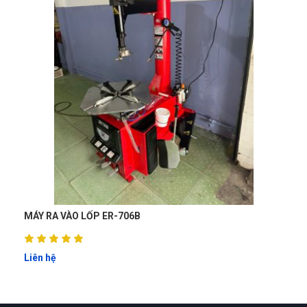
Kẹp vành từ ngoài: 10" - 20".
Kẹp vành từ trong: 13" - 24".
Áp suất làm việc: 8 - 10 bar.
Trọng lượng tịnh/tổng trọng lượng: 300/329
kg.
Kích thước đóng gói: 1120*860*860mm.
Trọng lượng tịnh/tổng trọng lượng của cánh
tay trợ giúp: 110/122 kg.
Kích thước đóng gói cánh tay trợ giúp: 1020 *
380 * 350 mm.
Xuất xứ: HaphongVietnam (ERITO); Hàng xuất
thị trường châu Âu.
MÁY RA VÀO LỐP ER-706B
Liên hệ