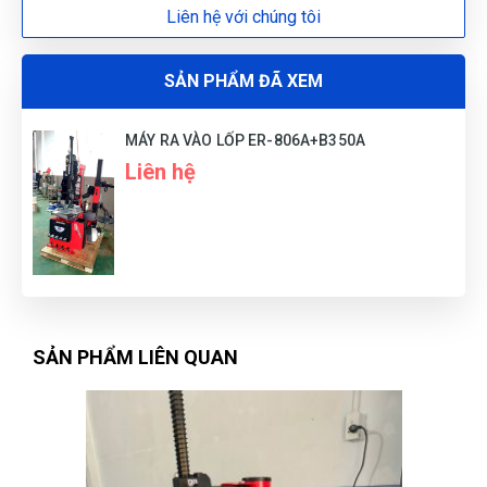
Hoàn tất: Tháo kẹp, bơm căng theo áp suất
Liên hệ với chúng tôi
quy định, kiểm tra cân bằng rồi bàn giao xe.
1.5. Cam kết chất lượng & thay thế phụ tùng:
SẢN PHẨM ĐÃ XEM
Hỗ trợ kỹ thuật 24/7, cung cấp phụ tùng thay
thế chính hãng.
MÁY RA VÀO LỐP ER-806A+B350A
Liên hệ
Đào tạo miễn phí cho thợ sử dụng lần đầu,
hướng dẫn bảo trì định kỳ.
Lắp đặt toàn quốc, dịch vụ tận nơi cho khách
hàng tỉnh xa.
2. Thông số kỹ thuật:
SẢN PHẨM LIÊN QUAN
Điện áp: 220v/ 50Hz.
Công suất: 1,1 Kw.
Tốc độ: 7 vòng/phút.
Đường kính bánh xe tối đa: 1100 mm.
Chiều rộng lốp: 3" - 14".