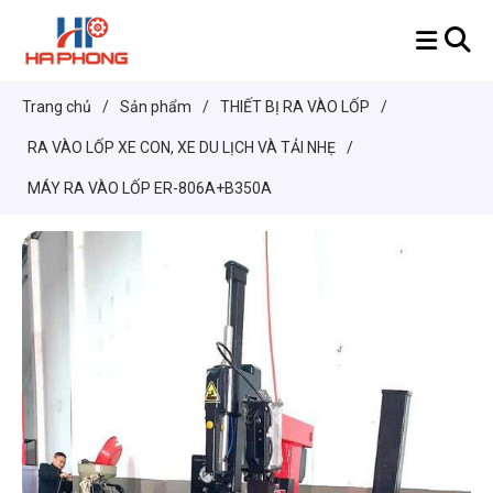
Trang chủ
/
Sản phẩm
/
THIẾT BỊ RA VÀO LỐP
/
RA VÀO LỐP XE CON, XE DU LỊCH VÀ TẢI NHẸ
/
MÁY RA VÀO LỐP ER-806A+B350A