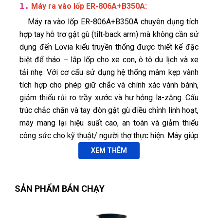
1.
:
Máy ra vào lốp ER-806A+B350A
Máy ra vào lốp ER-806A+B350A chuyên dụng tích
hợp tay hỗ trợ gật gù (tilt‑back arm) mà không cần sử
dụng đến Lơvia kiểu truyền thống được thiết kế đặc
biệt để tháo – lắp lốp cho xe con, ô tô du lịch và xe
tải nhẹ. Với cơ cấu sử dụng hệ thống mâm kẹp vành
tích hợp cho phép giữ chắc và chính xác vành bánh,
giảm thiểu rủi ro trầy xước và hư hỏng la-zăng. Cấu
trúc chắc chắn và tay đòn gật gù điều chỉnh linh hoạt,
máy mang lại hiệu suất cao, an toàn và giảm thiểu
công sức cho kỹ thuật/ người thợ thực hiện. Máy giúp
quy trình thay lốp nhanh chóng, an toàn và hiệu quả,
XEM THÊM
đáp ứng nhu cầu của garage ô tô, trung tâm dịch vụ
và trạm bảo dưỡng chuyên nghiệp.
SẢN PHẨM BÁN CHẠY
1.1. Ứng dụng và đối tượng sử dụng
Xe con & ô tô du lịch: Sedan, hatchback,