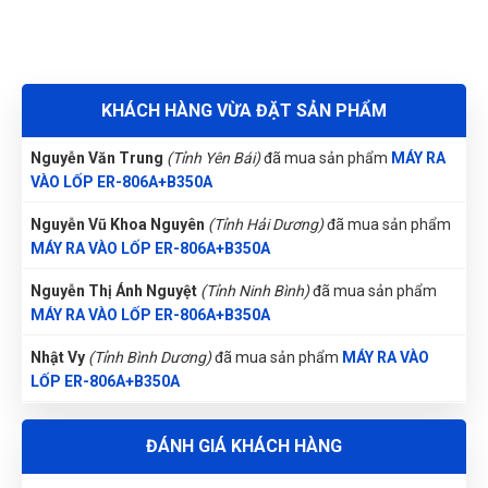
cơ làm xước la-zăng.
Đặng Thị Thúy
(Tỉnh Nghệ An)
đã mua sản phẩm
MÁY RA VÀO
Tay hỗ trợ (Bead Assist Arm): Hỗ trợ ép vênh
LỐP ER-806A+B350A
vành lốp, dễ dàng vào/xuất lốp cho các loại vành
Trương Thị Phượng Hằng
có tiết diện rộng hoặc lốp thấp.
(Tỉnh Đồng Nai)
đã mua sản phẩm
KHÁCH HÀNG VỪA ĐẶT SẢN PHẨM
MÁY RA VÀO LỐP ER-806A+B350A
Hai vị trí ép vênh: trên và dưới, dễ điều chỉnh.
Nguyễn Văn Trung
(Tỉnh Yên Bái)
đã mua sản phẩm
MÁY RA
VÀO LỐP ER-806A+B350A
Hỗ trợ lốp địa hình, mâm rộng, lốp thể thao.
Nguyễn Vũ Khoa Nguyên
(Tỉnh Hải Dương)
đã mua sản phẩm
Tay gật gù (Swing Arm): Cơ cấu chuyển động
MÁY RA VÀO LỐP ER-806A+B350A
linh hoạt, gật gù theo góc, giúp tối ưu góc tiếp
Nguyễn Thị Ánh Nguyệt
(Tỉnh Ninh Bình)
đã mua sản phẩm
xúc giữa móc tháo lốp và vành, thao tác nhẹ
MÁY RA VÀO LỐP ER-806A+B350A
nhàng.
Nhật Vy
(Tỉnh Bình Dương)
đã mua sản phẩm
MÁY RA VÀO
Hai vị trí ép vênh: trên và dưới, dễ điều chỉnh.
LỐP ER-806A+B350A
Hỗ trợ lốp địa hình, mâm rộng, lốp thể
Nguyễn Thị Bích Trang
(Tỉnh Nam Định)
đã mua sản phẩm
thao.
ĐÁNH GIÁ KHÁCH HÀNG
MÁY RA VÀO LỐP ER-806A+B350A
Mâm kẹp tự động.