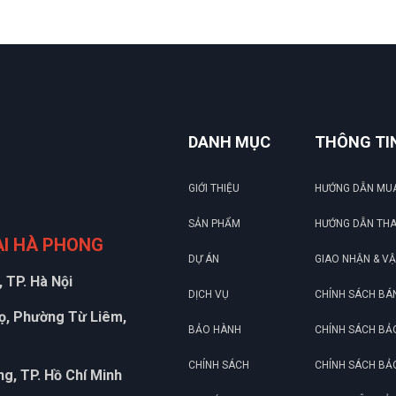
p, cố định, bảo vệ vành hợp kim.
 quay chậm để ra hoặc lắp lốp.
, kiểm tra cân bằng rồi bàn giao xe.
hính hãng.
DANH MỤC
THÔNG TI
ẫn bảo trì định kỳ.
tỉnh xa.
GIỚI THIỆU
HƯỚNG DẪN MU
SẢN PHẨM
HƯỚNG DẪN TH
ẠI HÀ PHONG
DỰ ÁN
GIAO NHẬN & V
 TP. Hà Nội
DỊCH VỤ
CHÍNH SÁCH BÁ
họ, Phường Từ Liêm,
BẢO HÀNH
CHÍNH SÁCH BẢ
CHÍNH SÁCH
CHÍNH SÁCH BẢ
g, TP. Hồ Chí Minh