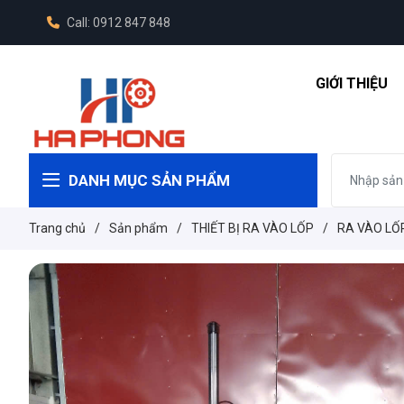
Call: 0912 847 848
GIỚI THIỆU
DANH MỤC SẢN PHẨM
Trang chủ
/
Sản phẩm
/
THIẾT BỊ RA VÀO LỐP
/
RA VÀO LỐP