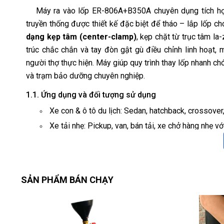
Máy ra vào lốp ER-806A+B350A chuyên dụng tích hợp 
truyền thống được thiết kế đặc biệt để tháo – lắp lốp ch
dạng kẹp tâm (center-clamp)
, kẹp chặt từ trục tâm l
trúc chắc chắn và tay đòn gật gù điều chỉnh linh hoạt,
người thợ thực hiện. Máy giúp quy trình thay lốp nhanh ch
và trạm bảo dưỡng chuyên nghiệp.
1.1. Ứng dụng và đối tượng sử dụng
Xe con & ô tô du lịch: Sedan, hatchback, crossover
Xe tải nhẹ: Pickup, van, bán tải, xe chở hàng nhẹ với
Phù hợp cho:
Garage ô tô đa thương hiệu, xưởng dịch vụ 3S,
Trung tâm chăm sóc & bảo dưỡng nhanh.
SẢN PHẨM BÁN CHẠY
Xưởng lốp, shop phụ tùng ô tô.
Đội lưu động (mobile service) cho xe du lịch, S
1.2. Điểm nhấn công nghệ