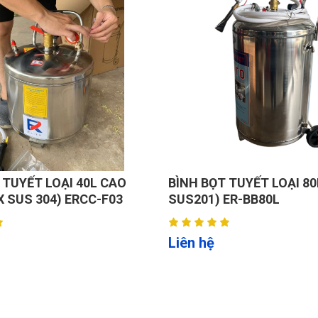
tiết kiệm thời gian và công sức.
ạy truyền thống.
với lốp thể thao hoặc low-profile.
rợ tối đa cho thao tác lắp/xuất.
tháo lốp với vành.
ẹ nhàng, an toàn.
 TUYẾT LOẠI 40L CAO
BÌNH BỌT TUYẾT LOẠI 80
X SUS 304) ERCC-F03
SUS201) ER-BB80L
hù hợp với nhiều tiêu chuẩn mâm (14″–28″).
Liên hệ
hông gây xước hay biến dạng kim loại.
ển linh hoạt.
o phép dừng ngay khi cần thiết.