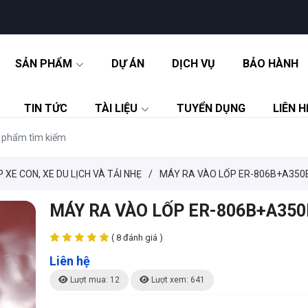
SẢN PHẨM
DỰ ÁN
DỊCH VỤ
BẢO HÀNH
TIN TỨC
TÀI LIỆU
TUYỂN DỤNG
LIÊN H
 XE CON, XE DU LỊCH VÀ TẢI NHẸ
/
MÁY RA VÀO LỐP ER-806B+A350
MÁY RA VÀO LỐP ER-806B+A350
( 8 đánh giá )
Liên hệ
Lượt mua: 12
Lượt xem: 641