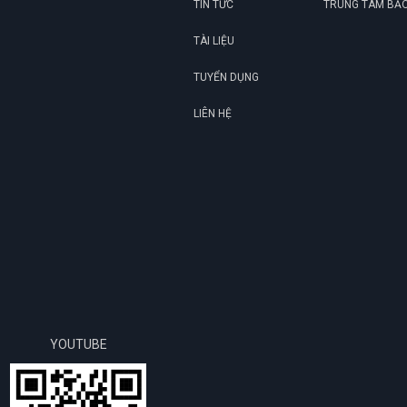
TIN TỨC
TRUNG TÂM BẢ
TÀI LIỆU
 * 350 mm.
TUYỂN DỤNG
rường châu Âu.
LIÊN HỆ
YOUTUBE