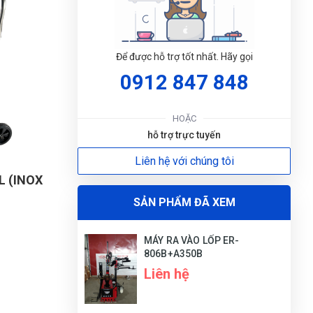
Lark Hoàng
LH
Để được hỗ trợ tốt nhất. Hãy gọi
(Đánh giá 1 năm trước)
0912 847 848
Lần đầu đến nhưng rất hài lòng về cung
cách phục vụ tại đây
HOẶC
hỗ trợ trực tuyến
ĐẶT
Liên hệ với chúng tôi
Nguyễn
N
LỊC
L (INOX
(Đánh giá 1 năm trước)
SẢN PHẨM ĐÃ XEM
Phong cách làm việc nhanh chóng, mình chỉ
thích cái gì nhanh chóng như v thôi
MÁY RA VÀO LỐP ER-
806B+A350B
Liên hệ
Phú Quý
PQ
(Đánh giá 1 năm trước)