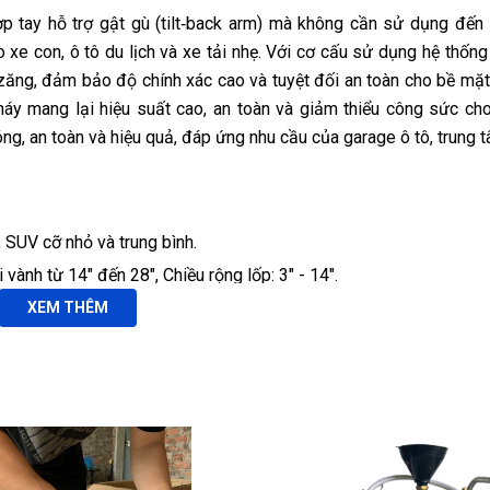
tay hỗ trợ gật gù (tilt‑back arm) mà không cần sử dụng đến 
o xe con, ô tô du lịch và xe tải nhẹ. Với cơ cấu sử dụng hệ thốn
a-zăng, đảm bảo độ chính xác cao và tuyệt đối an toàn cho bề mặ
 máy mang lại hiệu suất cao, an toàn và giảm thiểu công sức cho
óng, an toàn và hiệu quả, đáp ứng nhu cầu của garage ô tô, trung 
, SUV cỡ nhỏ và trung bình.
 vành từ 14″ đến 28″, Chiều rộng lốp: 3" - 14".
XEM THÊM
 5S.
UV, bán tải.