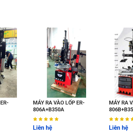
n, van an toàn, đảm bảo ổn định và tin cậy trong môi trường gar
biến bảo vệ cơ cấu kẹp.
ột người vận hành, thao tác ra/vào lốp nhanh gọn, giảm thời gian c
không trượt, bảo vệ bề mặt vành.
giảm hao mòn công cụ và chi phí bảo trì.
gian sử dụng lâu dài.
ER-
MÁY RA VÀO LỐP ER-
MÁY RA V
806A+B350A
806B+B3
đủ áp; vệ sinh vành – lốp.
Liên hệ
Liên hệ
xoay, dùng chân đạp kẹp chặt.