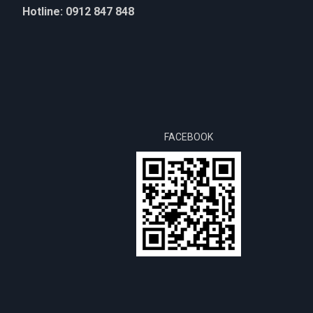
Hotline: 0912 847 848
Trọng lượng tịnh/tổng trọng lượng: 339/369 kg.
Kích thước đóng gói: 1150 * 900 * 1000 mm.
Kích thước đóng gói cánh tay trợ giúp: 1020 * 380
Xuất xứ: HaphongVietnam (ERITO); Hàng xuất thị t
FACEBOOK