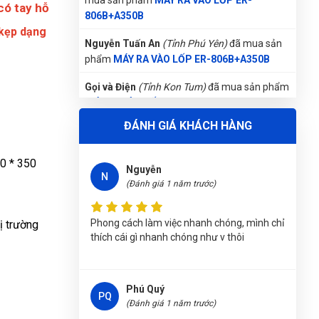
mua sản phẩm
MÁY RA VÀO LỐP ER-
 có tay hỗ
806B+A350B
kẹp dạng
Nguyễn Tuấn An
(Tỉnh Phú Yên)
đã mua sản
Lark Hoàng
LH
phẩm
MÁY RA VÀO LỐP ER-806B+A350B
(Đánh giá 1 năm trước)
Gọi và Điện
(Tỉnh Kon Tum)
đã mua sản phẩm
MÁY RA VÀO LỐP ER-806B+A350B
Lần đầu đến nhưng rất hài lòng về cung
cách phục vụ tại đây
ĐÁNH GIÁ KHÁCH HÀNG
Lê Thị Như Hảo
(Tỉnh Phú Thọ)
đã mua sản
phẩm
MÁY RA VÀO LỐP ER-806B+A350B
0 * 350
Nguyễn
Thu Diễm
(Tỉnh Thừa Thiên Huế)
đã mua sản
N
(Đánh giá 1 năm trước)
phẩm
MÁY RA VÀO LỐP ER-806B+A350B
Trần Lê Quỳnh Như
(Tỉnh Thái Bình)
đã mua
Phong cách làm việc nhanh chóng, mình chỉ
 trường
sản phẩm
MÁY RA VÀO LỐP ER-806B+A350B
thích cái gì nhanh chóng như v thôi
Phạm Ngọc Vinh
(Thành phố Hồ Chí Minh)
purchase
MÁY RA VÀO LỐP ER-806B+A350B
Phú Quý
PQ
Võ Thị Thanh Tươi
(Đánh giá 1 năm trước)
(Tỉnh Quảng Ngãi)
đã