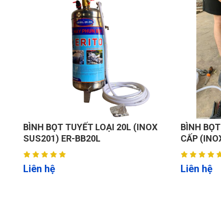
Không cần Lơ-via:
Giảm hoàn toàn thao tác cạy mép lốp bằng tay, 
Loại bỏ rủi ro trầy xước vành khi sử dụng xà-c
Tay hỗ trợ (Bead Assist Arm):
Ép đều mép lốp sát vào trục, đặc biệt hiệu quả 
Điều chỉnh nhanh chóng theo nhiều góc độ, hỗ t
Tay gật gù (Swing Arm):
Cánh tay xoay gật gù linh hoạt, tối ưu góc móc 
BÌNH BỌT TUYẾT LOẠI 20L (INOX
Giảm lực thủ công, giúp quá trình ra/vào lốp nh
BÌNH BỌT
SUS201) ER-BB20L
CẤP (INO
Mâm kẹp dạng kẹp tâm.
Kẹp chặt trực tiếp vào tâm vành (trục bánh), p
Liên hệ
Liên hệ
Không tiếp xúc mặt ngoài la-zăng, tuyệt đối k
Vận hành bằng pedal khí nén/thuỷ lực, điều khi
Hệ thống thủy lực/khí nén.
Đầu nối nhanh, dễ thay thế, bảo trì.
Tốc độ 7 vòng/phút, hệ thống phanh an toàn ch