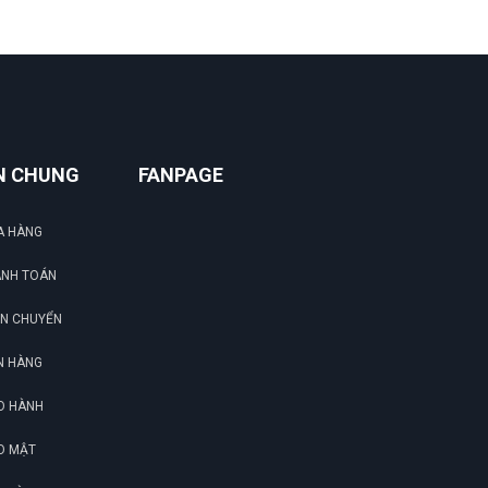
Trần Hiền
TH
(Đánh giá 1 năm trước)
quá là chất lượng. 1000 saooooooo
N CHUNG
FANPAGE
A HÀNG
ANH TOÁN
ẬN CHUYỂN
N HÀNG
O HÀNH
O MẬT