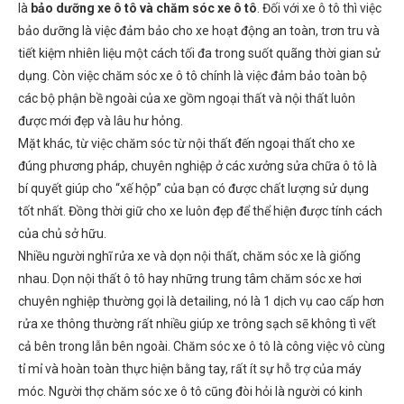
là
bảo dưỡng xe ô tô và chăm sóc xe ô tô
. Đối với xe ô tô thì việc
bảo dưỡng là việc đảm bảo cho xe hoạt động an toàn, trơn tru và
tiết kiệm nhiên liệu một cách tối đa trong suốt quãng thời gian sử
dụng. Còn việc chăm sóc xe ô tô chính là việc đảm bảo toàn bộ
các bộ phận bề ngoài của xe gồm ngoại thất và nội thất luôn
được mới đẹp và lâu hư hỏng.
Mặt khác, từ việc chăm sóc từ nội thất đến ngoại thất cho xe
đúng phương pháp, chuyên nghiệp ở các xưởng sửa chữa ô tô là
bí quyết giúp cho “xế hộp” của bạn có được chất lượng sử dụng
tốt nhất. Đồng thời giữ cho xe luôn đẹp để thể hiện được tính cách
của chủ sở hữu.
Nhiều người nghĩ rửa xe và dọn nội thất, chăm sóc xe là giống
nhau. Dọn nội thất ô tô hay những trung tâm chăm sóc xe hơi
chuyên nghiệp thường gọi là detailing, nó là 1 dịch vụ cao cấp hơn
rửa xe thông thường rất nhiều giúp xe trông sạch sẽ không tì vết
cả bên trong lẫn bên ngoài. Chăm sóc xe ô tô là công việc vô cùng
tỉ mỉ và hoàn toàn thực hiện bằng tay, rất ít sự hỗ trợ của máy
móc. Người thợ chăm sóc xe ô tô cũng đòi hỏi là người có kinh