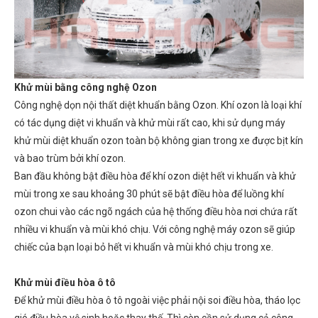
Khử mùi bằng công nghệ Ozon
Công nghệ dọn nội thất diệt khuẩn bằng Ozon. Khí ozon là loại khí
có tác dụng diệt vi khuẩn và khử mùi rất cao, khi sử dụng máy
khử mùi diệt khuẩn ozon toàn bộ không gian trong xe được bịt kín
và bao trùm bởi khí ozon.
Ban đầu không bật điều hòa để khí ozon diệt hết vi khuẩn và khử
mùi trong xe sau khoảng 30 phút sẽ bật điều hòa để luồng khí
ozon chui vào các ngõ ngách của hệ thống điều hòa nơi chứa rất
nhiều vi khuẩn và mùi khó chịu. Với công nghệ máy ozon sẽ giúp
chiếc của bạn loại bỏ hết vi khuẩn và mùi khó chịu trong xe.
Khử mùi điều hòa ô tô
Để khử mùi điều hòa ô tô ngoài việc phải nội soi điều hòa, tháo lọc
gió điều hòa vệ sinh hoặc thay thế. Thì còn cần sử dụng cả công