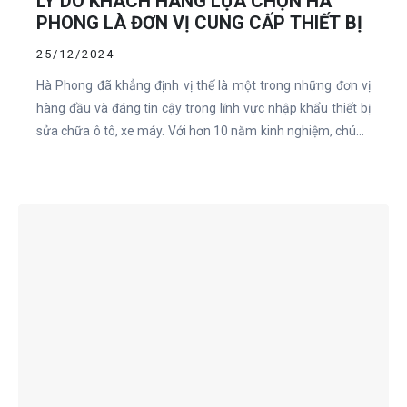
LÝ DO KHÁCH HÀNG LỰA CHỌN HÀ
PHONG LÀ ĐƠN VỊ CUNG CẤP THIẾT BỊ
25/12/2024
Hà Phong đã khẳng định vị thế là một trong những đơn vị
hàng đầu và đáng tin cậy trong lĩnh vực nhập khẩu thiết bị
sửa chữa ô tô, xe máy. Với hơn 10 năm kinh nghiệm, chúng
tôi không chỉ cung cấp các sản phẩm chất lượng mà còn
đem lại những giá trị vượt trội, tạo nên sự khác biệt trong
lòng khách hàng. Dưới đây là những lý do chính khiến Hà
Phong trở thành lựa chọn hàng đầu của khách hàng.