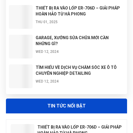
THIẾT BỊ RA VÀO LỐP ER-706D – GIẢI PHÁP
HOÀN HẢO TỪ HÀ PHONG
THU 01, 2025
GARAGE, XƯỞNG SỬA CHỮA MỚI CẦN
NHỮNG GÌ?
WED 12, 2024
TÌM HIỂU VỀ DỊCH VỤ CHĂM SÓC XE Ô TÔ
CHUYÊN NGHIỆP DETAILING
WED 12, 2024
LÝ DO KHÁCH HÀNG LỰA CHỌN HÀ PHONG LÀ
ĐƠN VỊ CUNG CẤP THIẾT BỊ
TIN TỨC NỔI BẬT
WED 12, 2024
THIẾT BỊ RA VÀO LỐP ER-706D – GIẢI PHÁP
HOÀN HẢO TỪ HÀ PHONG