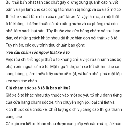
Bụi thải bẩn phát tán các chất gây dị ứng xung quanh cabin, vết
bẩn và sạn làm cho các công tắc nhanh bị hỏng; và cửa sổ mờ có
thể che khuất tầm nhìn của người lái xe. Vì vậy làm sạch nội thất
ô tô không chỉ đơn thuần là rửa bằng nước và xà phòng mà còn
phải làm sạch bụi bẩn. Tùy thuộc vào cửa hàng chăm sóc xe bạn
đến, có những cách khác nhau để thực hiện dọn nội thất xe ô tô.
Tuy nhiên, các quy trình tiêu chuẩn bao gồm:
Yêu cầu chăm sóc ngoại thất xe ô tô
Việc rửa chi tiết ngoại thất ô tô không chỉ là việc rửa nhanh các bộ
phận bên ngoài của ô tô. Một người thợ sơn xe tốt sẽ làm cho xe
sáng bóng, giảm thiểu trầy xước bề mặt, và luôn phải phủ một lớp
keo sơn che chắn.
Giá chăm sóc xe ô tô là bao nhiêu?
Giá xe ô tô khác nhau tùy thuộc vào một số yếu tố như danh tiếng
của cửa hàng chăm sóc xe, tính chuyên nghiệp, loại chi tiết và
kích thước của chiếc xe. Chất lượng dịch vụ càng cao thì giá thành
càng cao.
Các gói chi tiết xe khác nhau được cung cấp với các mức giá khác