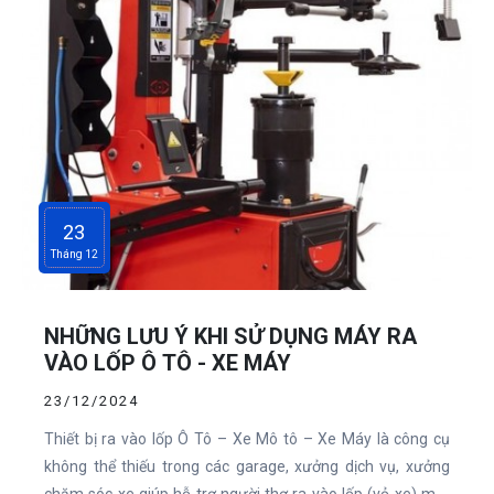
23
Tháng 12
NHỮNG LƯU Ý KHI SỬ DỤNG MÁY RA
VÀO LỐP Ô TÔ - XE MÁY
23/12/2024
Thiết bị ra vào lốp Ô Tô – Xe Mô tô – Xe Máy là công cụ
không thể thiếu trong các garage, xưởng dịch vụ, xưởng
chăm sóc xe giúp hỗ trợ người thợ ra vào lốp (vỏ xe) một