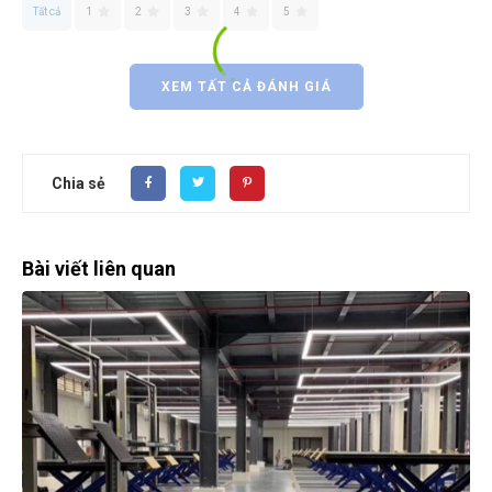
Tất cả
1
2
3
4
5
XEM TẤT CẢ ĐÁNH GIÁ
Chia sẻ
Bài viết liên quan