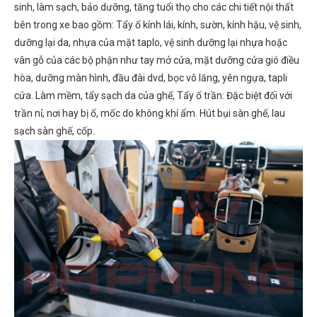
sinh, làm sạch, bảo dưỡng, tăng tuổi thọ cho các chi tiết nội thất
bên trong xe bao gồm: Tẩy ố kính lái, kính, sườn, kính hậu, vệ sinh,
dưỡng lại da, nhựa của mặt taplo, vệ sinh dưỡng lại nhựa hoặc
vân gỗ của các bộ phận như tay mở cửa, mặt dưỡng cửa gió điều
hòa, dưỡng màn hình, đầu đài dvd, bọc vô lăng, yên ngựa, tapli
cửa. Làm mềm, tẩy sạch da của ghế, Tẩy ố trần: Đặc biệt đối với
trần nỉ, nơi hay bị ố, mốc do không khí ẩm. Hút bụi sàn ghế, lau
sạch sàn ghế, cốp.