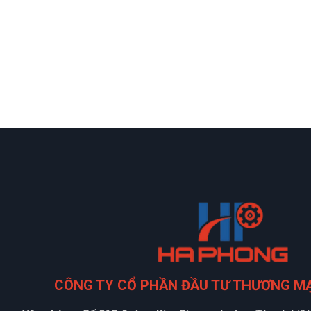
CÔNG TY CỔ PHẦN ĐẦU TƯ THƯƠNG M