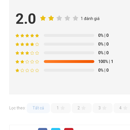
2.0
1 đánh giá
0%
| 0
0%
| 0
0%
| 0
100%
| 1
0%
| 0
Lọc theo:
Tất cả
1
2
3
4