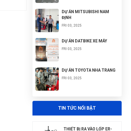
DỰ ÁN MITSUBISHI NAM
ĐỊNH
FRI 03, 2025
DỰ ÁN DATBIKE XE MÁY
FRI 03, 2025
DỰ ÁN TOYOTA NHA TRANG
FRI 03, 2025
DỰ ÁN VINFAST GÒ VẤP
TIN TỨC NỔI BẬT
FRI 03, 2025
THIẾT BỊ RA VÀO LỐP ER-