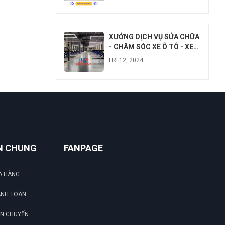
XƯỞNG DỊCH VỤ SỬA CHỮA
- CHĂM SÓC XE Ô TÔ - XE
MÁY
FRI 12, 2024
N CHUNG
FANPAGE
G
A HÀNG
ANH TOÁN
N
ẬN CHUYỂN
DU