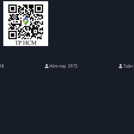
18
Hôm nay: 2972
Tuần: