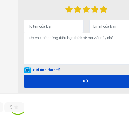
Gửi ảnh thực tế
GỬI
5