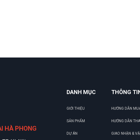
DANH MỤC
THÔNG TI
GIỚI THIỆU
HƯỚNG DẪN MU
SẢN PHẨM
HƯỚNG DẪN TH
ẠI HÀ PHONG
DỰ ÁN
GIAO NHẬN & V