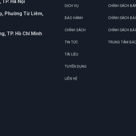
 TP. Hà Nội
DỊCH VỤ
CHÍNH SÁCH BÁ
họ, Phường Từ Liêm,
BẢO HÀNH
CHÍNH SÁCH BẢ
CHÍNH SÁCH
CHÍNH SÁCH BẢ
g, TP. Hồ Chí Minh
TIN TỨC
TRUNG TÂM BẢ
TÀI LIỆU
TUYỂN DỤNG
LIÊN HỆ