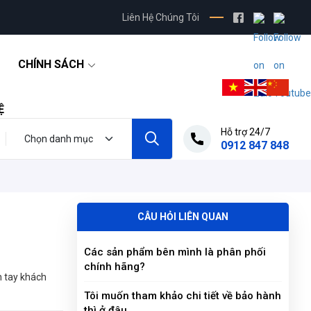
Liên Hệ Chúng Tôi
CHÍNH SÁCH
Ệ
Hỗ trợ 24/7
0912 847 848
CÂU HỎI LIÊN QUAN
Các sản phẩm bên mình là phân phối
chính hãng?
n tay khách
Tôi muốn tham khảo chi tiết về bảo hành
thì ở đâu