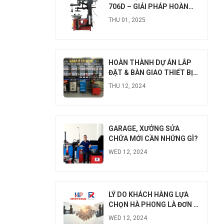
706D – GIẢI PHÁP HOÀN
HẢO TỪ HÀ PHONG
THU 01, 2025
HOÀN THÀNH DỰ ÁN LẮP
ĐẶT & BÀN GIAO THIẾT BỊ
TẠI GARA Ô TÔ SCAR, HẢI
THU 12, 2024
DƯƠNG
GARAGE, XƯỞNG SỬA
CHỮA MỚI CẦN NHỮNG GÌ?
WED 12, 2024
ĐẶT
LỊC
LÝ DO KHÁCH HÀNG LỰA
CHỌN HÀ PHONG LÀ ĐƠN VỊ
CUNG CẤP THIẾT BỊ
WED 12, 2024