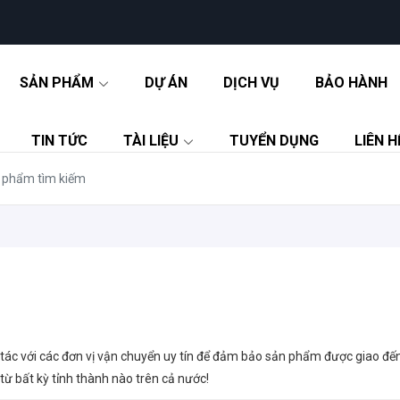
SẢN PHẨM
DỰ ÁN
DỊCH VỤ
BẢO HÀNH
TIN TỨC
TÀI LIỆU
TUYỂN DỤNG
LIÊN H
 tác với các đơn vị vận chuyển uy tín để đảm bảo sản phẩm được giao đế
ừ bất kỳ tỉnh thành nào trên cả nước!