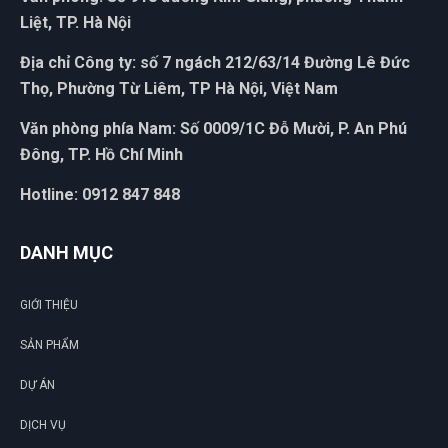
Liệt, TP. Hà Nội
Hoàng Thành
Địa chỉ Công ty: số 7 ngách 212/63/14 Đường Lê Đức
HT
(Đánh giá 1 năm trước)
Thọ, Phường Từ Liêm, TP Hà Nội, Việt Nam
Văn phòng phía Nam: Số 0009/1C Đỗ Mười, P. An Phú
Lần nào mua cũng được giảm giá
Đông, TP. Hồ Chí Minh
Hotline: 0912 847 848
DANH MỤC
GIỚI THIỆU
SẢN PHẨM
DỰ ÁN
DỊCH VỤ