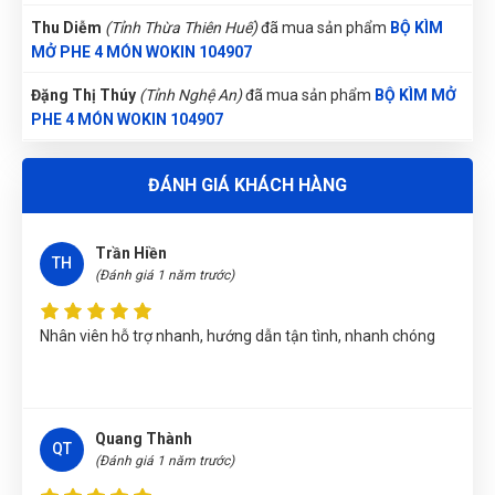
Thu Diễm
(Tỉnh Thừa Thiên Huế)
đã mua sản phẩm
BỘ KÌM
MỞ PHE 4 MÓN WOKIN 104907
Huyền Trang
HT
(Đánh giá 1 năm trước)
Đặng Thị Thúy
(Tỉnh Nghệ An)
đã mua sản phẩm
BỘ KÌM MỞ
PHE 4 MÓN WOKIN 104907
Thái độ phục vụ tốt, nhân viên niềm nở
Phùng Bảo Ngọc
(Thành phố Đà Nẵng)
purchase
BỘ KÌM MỞ
ĐÁNH GIÁ KHÁCH HÀNG
PHE 4 MÓN WOKIN 104907
Phạm Ngọc Vinh
(Thành phố Hồ Chí Minh)
purchase
BỘ KÌM
Trần Hiền
MỞ PHE 4 MÓN WOKIN 104907
TH
(Đánh giá 1 năm trước)
Nguyễn Tuấn An
(Huyện Phù Ninh)
đã mua sản phẩm
BỘ KÌM
MỞ PHE 4 MÓN WOKIN 104907
Nhân viên hỗ trợ nhanh, hướng dẫn tận tình, nhanh chóng
Nguyễn Thanh
(Tỉnh Quảng Bình)
đã mua sản phẩm
BỘ KÌM
MỞ PHE 4 MÓN WOKIN 104907
Nguyễn Thị Vân Anh
(Tỉnh Thái Nguyên)
đã mua sản phẩm
BỘ
Quang Thành
QT
KÌM MỞ PHE 4 MÓN WOKIN 104907
(Đánh giá 1 năm trước)