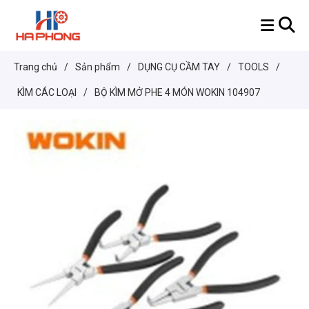
Trang chủ
/
Sản phẩm
/
DỤNG CỤ CẦM TAY
/
TOOLS
/
KÌM CÁC LOẠI
/
BỘ KÌM MỞ PHE 4 MÓN WOKIN 104907