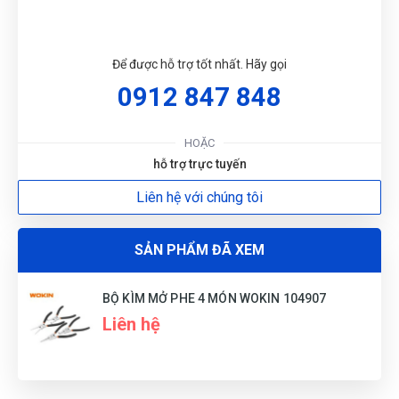
Thanh
T
Để được hỗ trợ tốt nhất. Hãy gọi
(Đánh giá 1 năm trước)
0912 847 848
được bạn bè giới thiệu nên mới dùng thử, phải nói là số 1
luôn
HOẶC
hỗ trợ trực tuyến
Liên hệ với chúng tôi
Huyền Trang
HT
(Đánh giá 1 năm trước)
SẢN PHẨM ĐÃ XEM
Thái độ phục vụ tốt, nhân viên niềm nở
BỘ KÌM MỞ PHE 4 MÓN WOKIN 104907
Liên hệ
Trần Hiền
TH
(Đánh giá 1 năm trước)