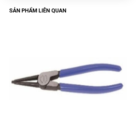
Nhân viên hỗ trợ nhanh, hướng dẫn tận tình, nhanh chóng
SẢN PHẨM LIÊN QUAN
Quang Thành
QT
(Đánh giá 1 năm trước)
Mọi người đến thử nhé, hàng bên đây đúng đẹp, chất lượng
và giá tốt
Ngọc Diệp
ND
(Đánh giá 1 năm trước)
Càng mua nhiều càng thấy thích nhiều luôn. Hihi Cho 5 sao