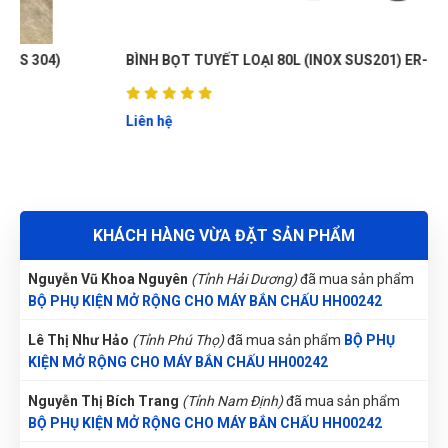
Nhân viên xinh gái, thái độ nhiệt tình, mua càng nhiều giảm
càng nhiều
Nguyễn Văn Trung
(Tỉnh Yên Bái)
đã mua sản phẩm
BỘ PHỤ
KIỆN MỞ RỘNG CHO MÁY BẮN CHẤU HH00242
BÌNH BỌT TUYẾT LOẠI 80L (INOX SUS201) ER-BB80L
Trần Lê Quỳnh Như
(Tỉnh Thái Bình)
đã mua sản phẩm
BỘ
Thạnh Võ
TV
(Đánh giá 1 năm trước)
PHỤ KIỆN MỞ RỘNG CHO MÁY BẮN CHẤU HH00242
Liên hệ
Nguyễn Tuấn An
(Huyện Phù Ninh)
đã mua sản phẩm
BỘ PHỤ
sản phẩm tốt chất lượng, mẫu mã đa dạng
KIỆN MỞ RỘNG CHO MÁY BẮN CHẤU HH00242
Võ Thị Thanh Tươi
(Tỉnh Quảng Ngãi)
đã mua sản phẩm
BỘ
KHÁCH HÀNG VỪA ĐẶT SẢN PHẨM
PHỤ KIỆN MỞ RỘNG CHO MÁY BẮN CHẤU HH00242
Vũ Hoàng
VH
Nguyễn Vũ Khoa Nguyên
(Tỉnh Hải Dương)
đã mua sản phẩm
(Đánh giá 1 năm trước)
BỘ PHỤ KIỆN MỞ RỘNG CHO MÁY BẮN CHẤU HH00242
Nhân viên phục vụ chu đáo, nhanh chóng lắm luôn
Lê Thị Như Hảo
(Tỉnh Phú Thọ)
đã mua sản phẩm
BỘ PHỤ
KIỆN MỞ RỘNG CHO MÁY BẮN CHẤU HH00242
Nguyễn Thị Bích Trang
(Tỉnh Nam Định)
đã mua sản phẩm
BỘ PHỤ KIỆN MỞ RỘNG CHO MÁY BẮN CHẤU HH00242
Thanh Việt
TV