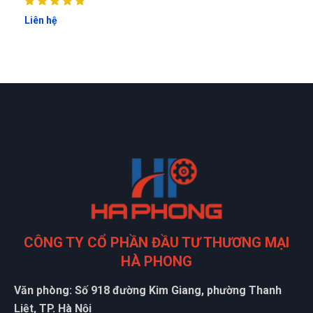
Nhân viên xinh gái, thái độ nhiệt tình, mua càng nhiều giảm
càng nhiều
Liên hệ
Thạnh Võ
TV
(Đánh giá 1 năm trước)
sản phẩm tốt chất lượng, mẫu mã đa dạng
CÔNG TY CỔ PHẦN ĐẦU TƯ THƯƠNG MẠI
HÀ PHONG
Văn phòng: Số 918 đường Kim Giang, phường Thanh
Liệt, TP. Hà Nội