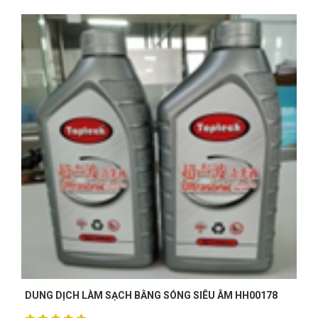
Cao Văn Hùng
CH
(Đánh giá 1 năm trước)
Ở đây săn sale thích cực, mấy mẫu mới về liên tục
Tuyền
T
(Đánh giá 1 năm trước)
Sản phẩm dùng được, phù hợp với giá tiền.
Minh Tân
MT
(Đánh giá 1 năm trước)
BỘ PHỤ KIỆN MỞ RỘNG CHO MÁY BẮN CHẤU HH00242