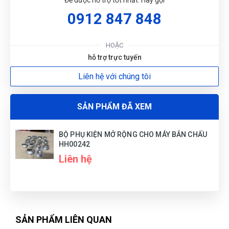
Để được hỗ trợ tốt nhất. Hãy gọi
(Đánh giá 1 năm trước)
0912 847 848
Shop tư vấn nhiệt tình, cặn kẽ tôi rất thích
HOẶC
hỗ trợ trực tuyến
Liên hệ với chúng tôi
Công Định
CĐ
(Đánh giá 1 năm trước)
SẢN PHẨM ĐÃ XEM
giao hàng hơi nhanh luôn, ok lắm
BỘ PHỤ KIỆN MỞ RỘNG CHO MÁY BẮN CHẤU
HH00242
Liên hệ
Lan Chi Trần
LT
(Đánh giá 1 năm trước)
hơi bị xịn xò. khách trung thành luôn
SẢN PHẨM LIÊN QUAN