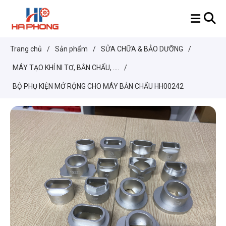
Trang chủ
/
Sản phẩm
/
SỬA CHỮA & BẢO DƯỠNG
/
MÁY TẠO KHÍ NI TƠ, BẮN CHẤU, ....
/
BỘ PHỤ KIỆN MỞ RỘNG CHO MÁY BẮN CHẤU HH00242