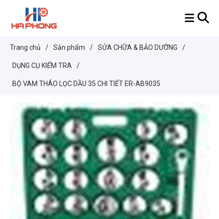
Trang chủ
/
Sản phẩm
/
SỬA CHỮA & BẢO DƯỠNG
/
DỤNG CỤ KIỂM TRA
/
BỘ VAM THÁO LỌC DẦU 35 CHI TIẾT ER-AB9035