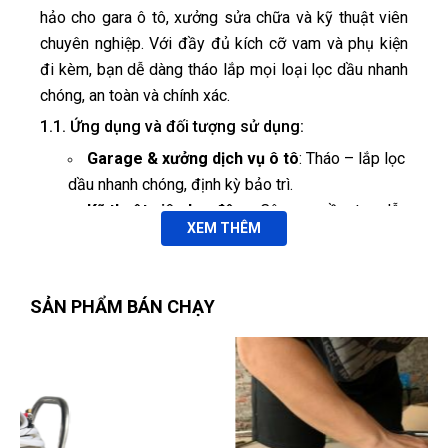
hảo cho gara ô tô, xưởng sửa chữa và kỹ thuật viên
chuyên nghiệp. Với đầy đủ kích cỡ vam và phụ kiện
đi kèm, bạn dễ dàng tháo lắp mọi loại lọc dầu nhanh
chóng, an toàn và chính xác.
1.1. Ứng dụng và đối tượng sử dụng:
Garage & xưởng dịch vụ ô tô
: Tháo – lắp lọc
dầu nhanh chóng, định kỳ bảo trì.
Kỹ thuật viên lưu động
: Công cụ cầm tay, dễ
XEM THÊM
mang theo khi ra hiện trường.
Chủ xe cá nhân
: Tự thay lọc dầu tại nhà, đơn
giản và tiện lợi.
SẢN PHẨM BÁN CHẠY
Cửa hàng bảo dưỡng
: Trang bị chuyên dụng,
nâng cao uy tín dịch vụ.
Ứng dụng sản phẩm:
Tháo lắp lọc dầu động cơ ô tô con, SUV, xe
tải nhẹ.