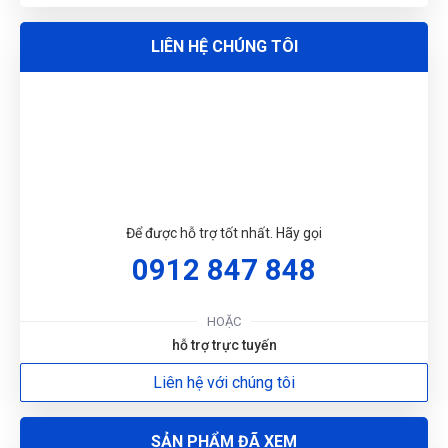
N
Dụng cụ cầm tay.
Xuất xứ: HaphongVietnam.
LIÊN HỆ CHÚNG TÔI
DU
Để được hỗ trợ tốt nhất. Hãy gọi
0912 847 848
HOẶC
hỗ trợ trực tuyến
Liên hệ với chúng tôi
SẢN PHẨM ĐÃ XEM