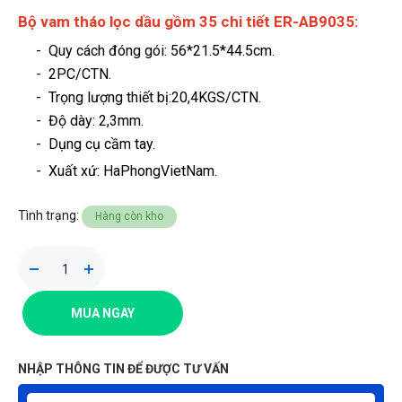
Bộ vam tháo lọc dầu gồm 35 chi tiết ER-AB9035:
- Quy cách đóng gói: 56*21.5*44.5cm.
- 2PC/CTN.
- Trọng lượng thiết bị:20,4KGS/CTN.
- Độ dày: 2,3mm.
- Dụng cụ cầm tay
.
-
Xuất xứ: HaPhongVietNam.
Tình trạng:
Hàng còn kho
MUA NGAY
NHẬP THÔNG TIN ĐỂ ĐƯỢC TƯ VẤN