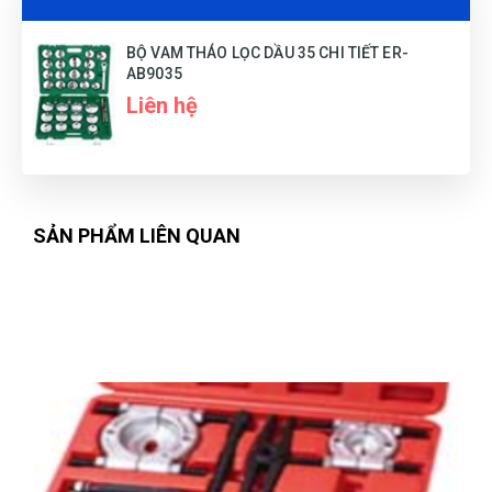
BỘ VAM THÁO LỌC DẦU 35 CHI TIẾT ER-
AB9035
Liên hệ
SẢN PHẨM LIÊN QUAN