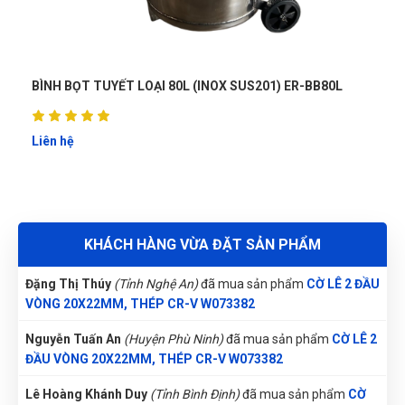
Thu Diễm
(Tỉnh Thừa Thiên Huế)
đã mua sản phẩm
CỜ LÊ 2
ĐẦU VÒNG 20X22MM, THÉP CR-V W073382
Nguyễn Tuấn An
(Tỉnh Phú Yên)
đã mua sản phẩm
CỜ LÊ 2
ĐẦU VÒNG 20X22MM, THÉP CR-V W073382
T TUYẾT LOẠI 80L (INOX SUS201) ER-BB80L
BÌNH BỌT TUY
ERCC-F03
Nguyễn Thị Ánh Nguyệt
(Tỉnh Ninh Bình)
đã mua sản phẩm
CỜ LÊ 2 ĐẦU VÒNG 20X22MM, THÉP CR-V W073382
Liên hệ
Trần Lê Quỳnh Như
(Tỉnh Thái Bình)
đã mua sản phẩm
CỜ LÊ
2 ĐẦU VÒNG 20X22MM, THÉP CR-V W073382
Nguyễn Vũ Khoa Nguyên
(Tỉnh Hải Dương)
đã mua sản phẩm
KHÁCH HÀNG VỪA ĐẶT SẢN PHẨM
CỜ LÊ 2 ĐẦU VÒNG 20X22MM, THÉP CR-V W073382
Đặng Thị Thúy
(Tỉnh Nghệ An)
đã mua sản phẩm
CỜ LÊ 2 ĐẦU
VÒNG 20X22MM, THÉP CR-V W073382
Nguyễn Tuấn An
(Huyện Phù Ninh)
đã mua sản phẩm
CỜ LÊ 2
ĐẦU VÒNG 20X22MM, THÉP CR-V W073382
Lê Hoàng Khánh Duy
(Tỉnh Bình Định)
đã mua sản phẩm
CỜ