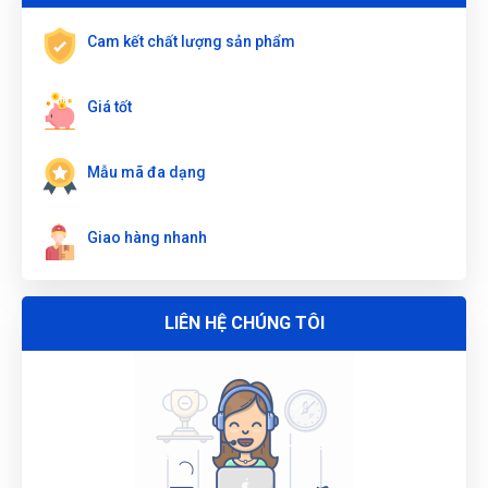
Thu Diễm
(Tỉnh Thừa Thiên Huế)
đã mua sản phẩm
CỜ LÊ 2
ĐẦU VÒNG 20X22MM, THÉP CR-V W073382
Cam kết chất lượng sản phẩm
Nguyễn Tuấn An
(Tỉnh Phú Yên)
đã mua sản phẩm
CỜ LÊ 2
ĐẦU VÒNG 20X22MM, THÉP CR-V W073382
Giá tốt
ĐẶT
LỊCH
Mẫu mã đa dạng
Giao hàng nhanh
LIÊN HỆ CHÚNG TÔI