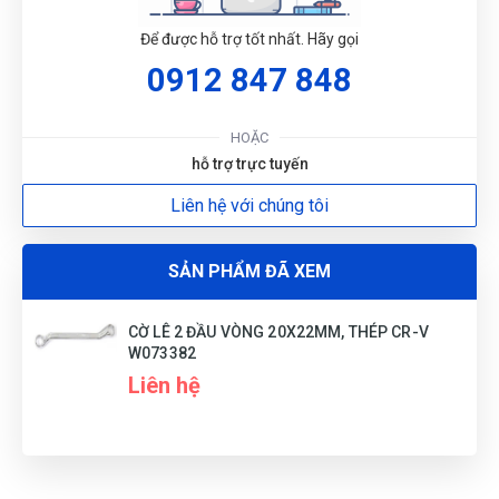
Để được hỗ trợ tốt nhất. Hãy gọi
0912 847 848
G
HOẶC
N
hỗ trợ trực tuyến
Liên hệ với chúng tôi
DU
SẢN PHẨM ĐÃ XEM
CỜ LÊ 2 ĐẦU VÒNG 20X22MM, THÉP CR-V
W073382
Liên hệ