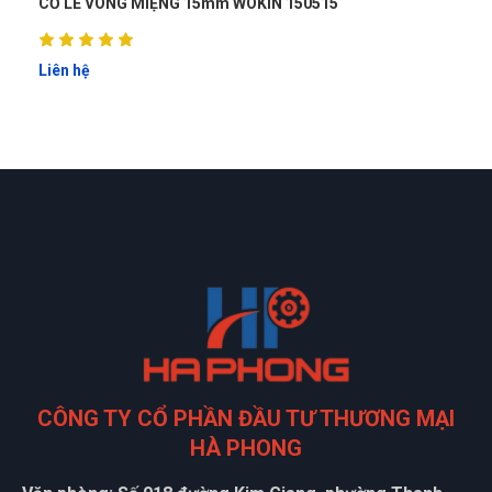
CỜ LÊ VÒNG MIỆNG 15mm WOKIN 150515
Liên hệ
CÔNG TY CỔ PHẦN ĐẦU TƯ THƯƠNG MẠI
HÀ PHONG