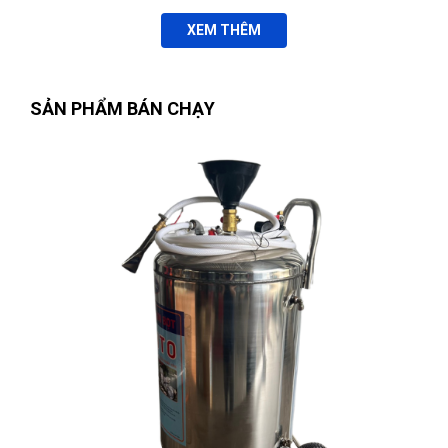
XEM THÊM
SẢN PHẨM BÁN CHẠY
Lê Thị Như Hảo
(Tỉnh Phú Thọ)
đã mua sản phẩm
CỜ LÊ 2
ĐẦU VÒNG 20X22MM, THÉP CR-V W073382
Phùng Bảo Ngọc
(Thành phố Đà Nẵng)
purchase
CỜ LÊ 2
ĐẦU VÒNG 20X22MM, THÉP CR-V W073382