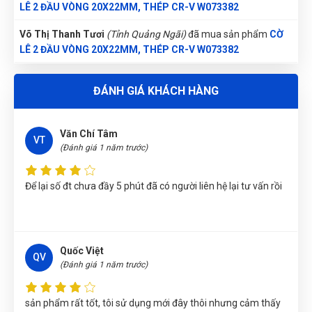
LÊ 2 ĐẦU VÒNG 20X22MM, THÉP CR-V W073382
Võ Thị Thanh Tươi
(Tỉnh Quảng Ngãi)
đã mua sản phẩm
CỜ
LÊ 2 ĐẦU VÒNG 20X22MM, THÉP CR-V W073382
Lê Thị Như Hảo
(Tỉnh Phú Thọ)
đã mua sản phẩm
CỜ LÊ 2
ĐÁNH GIÁ KHÁCH HÀNG
ĐẦU VÒNG 20X22MM, THÉP CR-V W073382
Phùng Bảo Ngọc
(Thành phố Đà Nẵng)
purchase
CỜ LÊ 2
Văn Chí Tâm
ĐẦU VÒNG 20X22MM, THÉP CR-V W073382
VT
(Đánh giá 1 năm trước)
Thu Diễm
(Tỉnh Thừa Thiên Huế)
đã mua sản phẩm
CỜ LÊ 2
ĐẦU VÒNG 20X22MM, THÉP CR-V W073382
Để lại số đt chưa đầy 5 phút đã có người liên hệ lại tư vấn rồi
Nguyễn Tuấn An
(Tỉnh Phú Yên)
đã mua sản phẩm
CỜ LÊ 2
ĐẦU VÒNG 20X22MM, THÉP CR-V W073382
Nguyễn Thị Ánh Nguyệt
(Tỉnh Ninh Bình)
đã mua sản phẩm
Quốc Việt
QV
CỜ LÊ 2 ĐẦU VÒNG 20X22MM, THÉP CR-V W073382
(Đánh giá 1 năm trước)
Trần Lê Quỳnh Như
(Tỉnh Thái Bình)
đã mua sản phẩm
CỜ LÊ
sản phẩm rất tốt, tôi sử dụng mới đây thôi nhưng cảm thấy
2 ĐẦU VÒNG 20X22MM, THÉP CR-V W073382