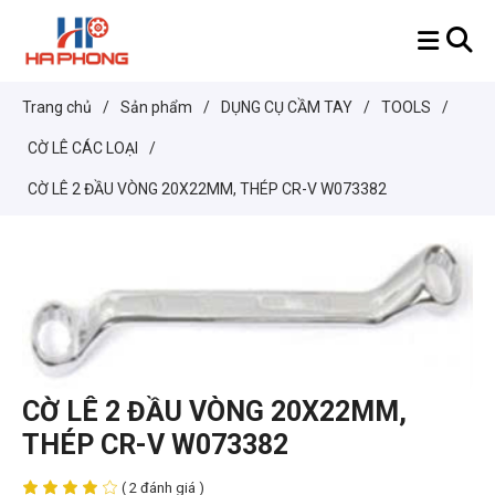
Trang chủ
/
Sản phẩm
/
DỤNG CỤ CẦM TAY
/
TOOLS
/
CỜ LÊ CÁC LOẠI
/
CỜ LÊ 2 ĐẦU VÒNG 20X22MM, THÉP CR-V W073382
CỜ LÊ 2 ĐẦU VÒNG 20X22MM,
THÉP CR-V W073382
( 2 đánh giá )