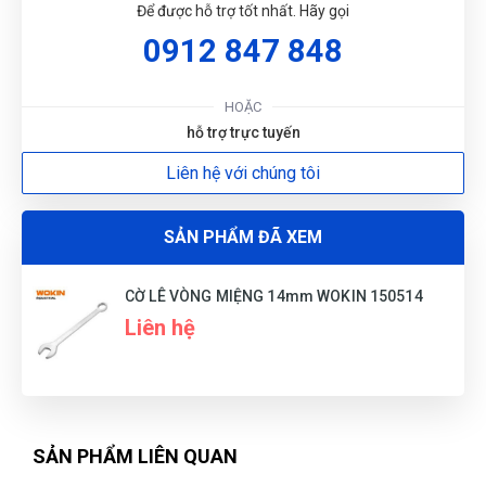
TC
Để được hỗ trợ tốt nhất. Hãy gọi
(Đánh giá 1 năm trước)
0912 847 848
Cảm ơn, đã tư vấn đúng loại phù hợp với mình. Thanks
HOẶC
hỗ trợ trực tuyến
Liên hệ với chúng tôi
Xuân Hương
XH
(Đánh giá 1 năm trước)
SẢN PHẨM ĐÃ XEM
Nhân viên xinh gái, thái độ nhiệt tình, mua càng nhiều giảm
càng nhiều
CỜ LÊ VÒNG MIỆNG 14mm WOKIN 150514
Liên hệ
Phi Pha Nguyễn
PN
(Đánh giá 1 năm trước)
đi đâu cũng thấy bên đây. chuyên nghiệp dữ
SẢN PHẨM LIÊN QUAN