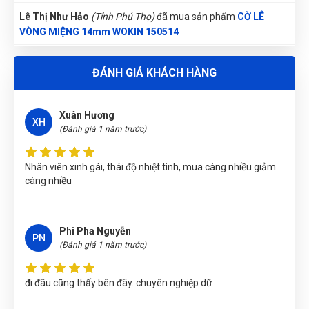
TC
Lê Thị Như Hảo
(Tỉnh Phú Thọ)
đã mua sản phẩm
CỜ LÊ
(Đánh giá 1 năm trước)
VÒNG MIỆNG 14mm WOKIN 150514
Cảm ơn, đã tư vấn đúng loại phù hợp với mình. Thanks
Lê Hoàng Khánh Duy
(Tỉnh Bình Định)
đã mua sản phẩm
CỜ
LÊ VÒNG MIỆNG 14mm WOKIN 150514
ĐÁNH GIÁ KHÁCH HÀNG
Võ Thị Thanh Tươi
(Tỉnh Quảng Ngãi)
đã mua sản phẩm
CỜ
LÊ VÒNG MIỆNG 14mm WOKIN 150514
Xuân Hương
XH
(Đánh giá 1 năm trước)
Nguyễn Thị Vân Anh
(Tỉnh Thái Nguyên)
đã mua sản phẩm
CỜ
LÊ VÒNG MIỆNG 14mm WOKIN 150514
Nhân viên xinh gái, thái độ nhiệt tình, mua càng nhiều giảm
càng nhiều
Gọi và Điện
(Tỉnh Kon Tum)
đã mua sản phẩm
CỜ LÊ VÒNG
MIỆNG 14mm WOKIN 150514
Nguyễn Thanh
(Tỉnh Quảng Bình)
đã mua sản phẩm
CỜ LÊ
Phi Pha Nguyễn
PN
VÒNG MIỆNG 14mm WOKIN 150514
(Đánh giá 1 năm trước)
Nguyễn Thị Ánh Nguyệt
(Tỉnh Ninh Bình)
đã mua sản phẩm
CỜ LÊ VÒNG MIỆNG 14mm WOKIN 150514
đi đâu cũng thấy bên đây. chuyên nghiệp dữ
Nguyễn Phương Yến Linh
(Tỉnh Tuyên Quang)
đã mua sản