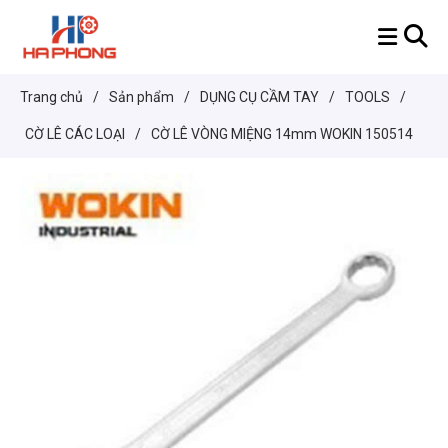
Trang chủ
/
Sản phẩm
/
DỤNG CỤ CẦM TAY
/
TOOLS
/
CỜ LÊ CÁC LOẠI
/
CỜ LÊ VÒNG MIỆNG 14mm WOKIN 150514