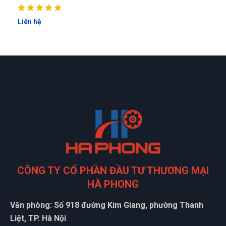
Thật khổng thể tin nổi. Chất đến từng đồng
Liên hệ
Phát Đạt
PĐ
(Đánh giá 1 năm trước)
Lúc đầu nghe nhiều tin đồn mua hàng online không ổn,
nhưng khi mua tại web này thì quá good luôn
CÔNG TY CỔ PHẦN ĐẦU TƯ THƯƠNG MẠI
HÀ PHONG
Văn phòng: Số 918 đường Kim Giang, phường Thanh
Liệt, TP. Hà Nội