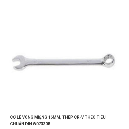
Thúy Nga
TN
(Đánh giá 1 năm trước)
Giao hàng nhanh lắm ạ, giao đủ hàng không thiếu, mình săn
được giá sales quá hời ❤
Xuân An
XA
(Đánh giá 1 năm trước)
Hài lòng về chất lượng sản phảm bên bạn, nhân viên tư vấn
kỹ
Trần Hiền
TH
V THEO TIÊU
CỜ LÊ CÂN LỰC ĐẦU 1/2" DẢI ĐO TỪ 20-12
(Đánh giá 1 năm trước)