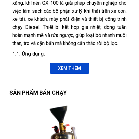
xăng, khí nén GX-100 là giải pháp chuyên nghiệp cho
việc làm sạch các bộ phận xử lý khí thải trên xe con,
xe tải, xe khách, máy phát điện và thiết bị công trình
chạy Diesel. Thiết bị kết hợp gia nhiệt, dòng tuần
hoàn mạnh mẽ và rửa ngược, giúp loại bỏ nhanh muội
than, tro và cặn bẩn mà không cần tháo rời bộ lọc.
1.1. Ứng dụng:
Vệ sinh kim phun nhiên liệu:
Loại bỏ cặn
XEM THÊM
carbon và cặn dầu tích tụ, khôi phục tia phun đều
và chính xác.
Làm sạch hệ thống nạp khí:
Xử lý lớp bùn
SẢN PHẨM BÁN CHẠY
muội bên trong ống nạp, van bướm ga, giúp luồng
khí–nhiên liệu đi vào buồng đốt thông suốt.
Đăng Khôi
Bảo trì bộ chuyển đổi xúc tác ba chiều
ĐK
(Đánh giá 1 năm trước)
(CAT):
Phun dung dịch vào lõi xúc tác để hòa tan
tro cặn, duy trì hiệu suất khử ô nhiễm khí thải.
đi đâu cũng thấy bên đây. chuyên nghiệp dữ
Ứng dụng đa dòng xe xăng:
Thiết bị kèm