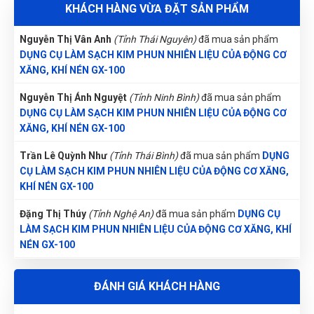
KHÁCH HÀNG VỪA ĐẶT SẢN PHẨM
NÉN GX-100
bám cứng.
được bạn bè giới thiệu nên mới dùng thử, phải nói là số 1
🛁
Ống thoát dầu dài 1 m
:
Nguyễn Thị Vân Anh
(Tỉnh Thái Nguyên)
đã mua sản phẩm
luôn
Thu hồi dung dịch và cặn bẩn nhanh chóng,
DỤNG CỤ LÀM SẠCH KIM PHUN NHIÊN LIỆU CỦA ĐỘNG CƠ
giữ khu vực làm việc luôn sạch sẽ, ngăn chặn
XĂNG, KHÍ NÉN GX-100
tràn dầu.
Anh Minh
Nguyễn Thị Ánh Nguyệt
(Tỉnh Ninh Bình)
đã mua sản phẩm
AM
🔌
Bộ đầu nối đa năng
:
(Đánh giá 1 năm trước)
DỤNG CỤ LÀM SẠCH KIM PHUN NHIÊN LIỆU CỦA ĐỘNG CƠ
Trang bị đầy đủ các đầu nối nhiên liệu,
XĂNG, KHÍ NÉN GX-100
đầu vòi phun nguyên tử và ống làm sạch xúc
Mọi người đến thử nhé, hàng bên đây đúng đẹp, chất lượng
Trần Lê Quỳnh Như
(Tỉnh Thái Bình)
đã mua sản phẩm
DỤNG
và giá tốt
tác ba chiều, tương thích với hầu hết các
CỤ LÀM SẠCH KIM PHUN NHIÊN LIỆU CỦA ĐỘNG CƠ XĂNG,
dòng xe xăng.
KHÍ NÉN GX-100
🔄
Tích hợp làm sạch hệ thống nạp & CAT
:
Tô Hóa
Đặng Thị Thúy
(Tỉnh Nghệ An)
đã mua sản phẩm
DỤNG CỤ
Một thiết bị đa năng thay thế nhiều dụng
TH
(Đánh giá 1 năm trước)
LÀM SẠCH KIM PHUN NHIÊN LIỆU CỦA ĐỘNG CƠ XĂNG, KHÍ
cụ rời, thao tác gọn gàng và hiệu quả.
NÉN GX-100
📦
Kích thước gọn nhẹ:
giá quá hợp lý, rẻ nhất từ trước đến giờ khi mua
Bao bì: 43 × 12 × 36,5 cm.
Nguyễn Thị Bích Trang
(Tỉnh Nam Định)
đã mua sản phẩm
ĐÁNH GIÁ KHÁCH HÀNG
DỤNG CỤ LÀM SẠCH KIM PHUN NHIÊN LIỆU CỦA ĐỘNG CƠ
Trọng lượng đóng gói: 4 kg, thuận tiện di
XĂNG, KHÍ NÉN GX-100
chuyển và cất giữ.