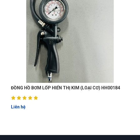
Huyền Trang
HT
(Đánh giá 1 năm trước)
Phục vụ đúng hẹn, đúng giờ. Phong cách chuyên nghiệp
Đăng Khôi
ĐK
(Đánh giá 1 năm trước)
ĐỒNG HỒ BƠM LỐP HIỂN THỊ KIM (LOẠI CƠ) HH00184
đi đâu cũng thấy bên đây. chuyên nghiệp dữ
Liên hệ
Công Định
CĐ
(Đánh giá 1 năm trước)