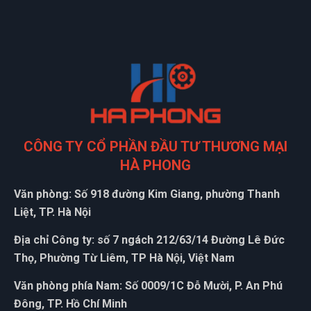
shop phục vụ tốt, có cơ hội sẽ ủng hộ shop thêmm
Xuân Phúc
XP
(Đánh giá 1 năm trước)
CÔNG TY CỔ PHẦN ĐẦU TƯ THƯƠNG MẠI
Thích nhất là có quà tặng đi kèm
HÀ PHONG
Văn phòng: Số 918 đường Kim Giang, phường Thanh
Minh Thắng
Liệt, TP. Hà Nội
MT
(Đánh giá 1 năm trước)
Địa chỉ Công ty: số 7 ngách 212/63/14 Đường Lê Đức
Thọ, Phường Từ Liêm, TP Hà Nội, Việt Nam
được bạn bè giới thiệu nên mới dùng thử, phải nói là số 1
luôn
Văn phòng phía Nam: Số 0009/1C Đỗ Mười, P. An Phú
Đông, TP. Hồ Chí Minh