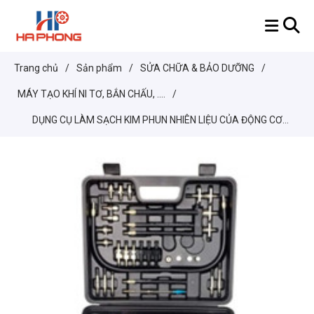
Trang chủ
/
Sản phẩm
/
SỬA CHỮA & BẢO DƯỠNG
/
MÁY TẠO KHÍ NI TƠ, BẮN CHẤU, ....
/
DỤNG CỤ LÀM SẠCH KIM PHUN NHIÊN LIỆU CỦA ĐỘNG CƠ
XĂNG, KHÍ NÉN GX-100