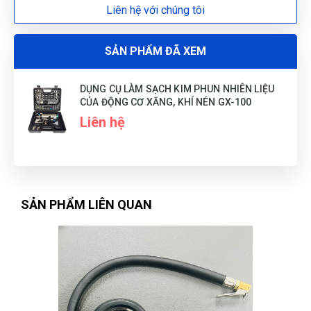
Liên hệ với chúng tôi
Tô Hóa
TH
(Đánh giá 1 năm trước)
SẢN PHẨM ĐÃ XEM
giá quá hợp lý, rẻ nhất từ trước đến giờ khi mua
DỤNG CỤ LÀM SẠCH KIM PHUN NHIÊN LIỆU
CỦA ĐỘNG CƠ XĂNG, KHÍ NÉN GX-100
Liên hệ
Hoàng Thành
HT
(Đánh giá 1 năm trước)
Shop đóng gói rất cẩn thận.Hàng giao nhanh
SẢN PHẨM LIÊN QUAN
Ánh Hồng
ÁH
(Đánh giá 1 năm trước)
quá nhiệt tình báo giá, không nề hà gì cả. Tôi thích rồi nha