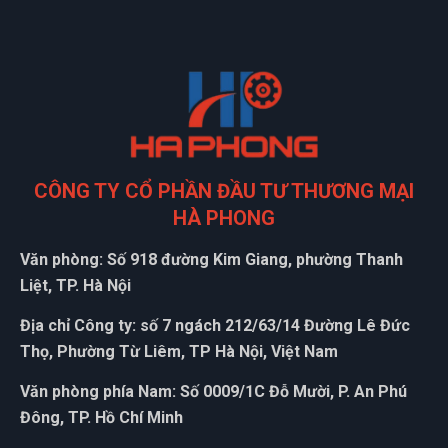
Lúc nào liên hệ cũng có người tư vấn ,tôi cảm thấy rất yên
tâm
Thiên Nhân
TN
(Đánh giá 1 năm trước)
CÔNG TY CỔ PHẦN ĐẦU TƯ THƯƠNG MẠI
Nhân viên hỗ trợ nhanh, hướng dẫn tận tình, nhanh chóng
HÀ PHONG
Văn phòng: Số 918 đường Kim Giang, phường Thanh
Liệt, TP. Hà Nội
Địa chỉ Công ty: số 7 ngách 212/63/14 Đường Lê Đức
Thọ, Phường Từ Liêm, TP Hà Nội, Việt Nam
Văn phòng phía Nam: Số 0009/1C Đỗ Mười, P. An Phú
Đông, TP. Hồ Chí Minh