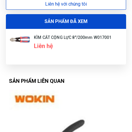
Liên hệ với chúng tôi
Nguyễn Hoàng Long
NL
(Đánh giá 1 năm trước)
SẢN PHẨM ĐÃ XEM
Hài lòng về chất lượng sản phảm bên bạn, nhân viên tư vấn
kỹ
KÌM CẮT CỘNG LỰC 8"/200mm W017001
Liên hệ
Hữu Trọng
HT
(Đánh giá 1 năm trước)
Hài lòng nhất về chính sách đổi trả và bảo hành, nhanh
SẢN PHẨM LIÊN QUAN
chóng chứ không lý do vòng vo như những cửa hàng khác
Lê Chí Trung
LT
(Đánh giá 1 năm trước)
Chuyên nghiệp lắm