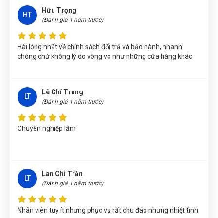
Hữu Trọng
KÌM CẮT CỘNG LỰC 8"/200mm W017001
HT
(Đánh giá 1 năm trước)
Võ Thị Thanh Tươi
(Tỉnh Quảng Ngãi)
đã mua sản phẩm
KÌM
CẮT CỘNG LỰC 8"/200mm W017001
Hài lòng nhất về chính sách đổi trả và bảo hành, nhanh
chóng chứ không lý do vòng vo như những cửa hàng khác
Phạm Ngọc Vinh
(Thành phố Hồ Chí Minh)
purchase
KÌM CẮT
CỘNG LỰC 8"/200mm W017001
Phùng Bảo Ngọc
(Thành phố Đà Nẵng)
purchase
KÌM CẮT
Lê Chí Trung
LT
CỘNG LỰC 8"/200mm W017001
(Đánh giá 1 năm trước)
Nguyễn Tuấn An
(Tỉnh Phú Yên)
đã mua sản phẩm
KÌM CẮT
Chuyên nghiệp lắm
CỘNG LỰC 8"/200mm W017001
Nguyễn Văn Trung
(Tỉnh Yên Bái)
đã mua sản phẩm
KÌM CẮT
CỘNG LỰC 8"/200mm W017001
Lan Chi Trần
Trương Thị Phượng Hằng
(Tỉnh Đồng Nai)
đã mua sản phẩm
LT
(Đánh giá 1 năm trước)
KÌM CẮT CỘNG LỰC 8"/200mm W017001
Trần Lê Quỳnh Như
(Tỉnh Thái Bình)
đã mua sản phẩm
KÌM
Nhân viên tuy ít nhưng phục vụ rất chu đáo nhưng nhiệt tình