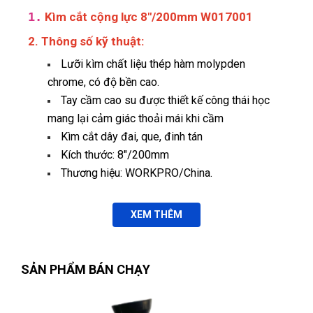
1.
Kìm cắt cộng lực 8"/200mm W017001
2. Thông số kỹ thuật:
Lưỡi kìm chất liệu thép hàm molypden
chrome, có độ bền cao.
Tay cầm cao su được thiết kế công thái học
mang lại cảm giác thoải mái khi cầm
Lan Chi Trần
Kìm cắt dây đai, que, đinh tán
LT
(Đánh giá 1 năm trước)
Kích thước: 8"/200mm
Thương hiệu: WORKPRO/China.
Nhân viên tuy ít nhưng phục vụ rất chu đáo nhưng nhiệt tình
XEM THÊM
Phú Quý
PQ
(Đánh giá 1 năm trước)
SẢN PHẨM BÁN CHẠY
Được người quen PR nhờ lên web thấy dịch vụ ok. Nên đến