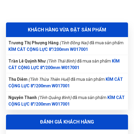
Nguyễn Tuấn An
(Tỉnh Phú Yên)
đã mua sản phẩm
KÌM CẮT
giá quá hợp lý, rẻ nhất từ trước đến giờ khi mua
CỘNG LỰC 8"/200mm W017001
Nguyễn Văn Trung
(Tỉnh Yên Bái)
đã mua sản phẩm
KÌM CẮT
KHÁCH HÀNG VỪA ĐẶT SẢN PHẨM
CỘNG LỰC 8"/200mm W017001
Trần Văn Giàu
TG
Trương Thị Phượng Hằng
(Tỉnh Đồng Nai)
đã mua sản phẩm
(Đánh giá 1 năm trước)
KÌM CẮT CỘNG LỰC 8"/200mm W017001
Trần Lê Quỳnh Như
(Tỉnh Thái Bình)
đã mua sản phẩm
KÌM
Được người quen giới thiệu, sản phẩm thật, chất lượng thật
CẮT CỘNG LỰC 8"/200mm W017001
Thu Diễm
(Tỉnh Thừa Thiên Huế)
đã mua sản phẩm
KÌM CẮT
CỘNG LỰC 8"/200mm W017001
Nguyễn Hoàng Long
NL
(Đánh giá 1 năm trước)
Nguyễn Thanh
(Tỉnh Quảng Bình)
đã mua sản phẩm
KÌM CẮT
CỘNG LỰC 8"/200mm W017001
Hài lòng về chất lượng sản phảm bên bạn, nhân viên tư vấn
Nguyễn Vũ Khoa Nguyên
(Tỉnh Hải Dương)
đã mua sản phẩm
kỹ
ĐÁNH GIÁ KHÁCH HÀNG
KÌM CẮT CỘNG LỰC 8"/200mm W017001
Nguyễn Thị Bích Trang
(Tỉnh Nam Định)
đã mua sản phẩm