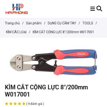
Trang chủ
/
Sản phẩm
/
DỤNG CỤ CẦM TAY
/
TOOLS
/
KÌM CÁC LOẠI
/
KÌM CẮT CỘNG LỰC 8"/200mm W017001
KÌM CẮT CỘNG LỰC 8"/200mm
W017001
( 9 đánh giá )