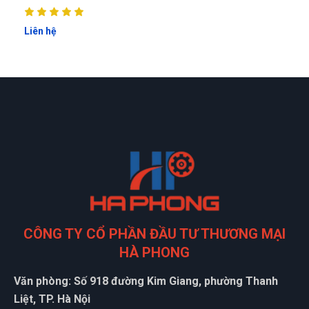
Giao hàng nhanh chóng, hỗ trợ tư vấn tận tình
Liên hệ
Thanh Tâm
TT
(Đánh giá 1 năm trước)
Tư vấn rất kiên nhẫn, hơi lâu xíu nhưng mua được sản phẩm
ưng ý
CÔNG TY CỔ PHẦN ĐẦU TƯ THƯƠNG MẠI
HÀ PHONG
Văn phòng: Số 918 đường Kim Giang, phường Thanh
Liệt, TP. Hà Nội