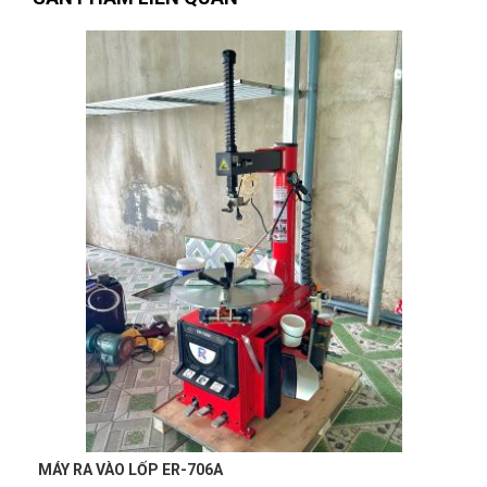
Vân Nguyễn
VN
(Đánh giá 1 năm trước)
Hài lòng về chất lượng sản phảm bên bạn, nhân viên tư vấn
kỹ
Thanh Huy
TH
(Đánh giá 1 năm trước)
đi đâu cũng thấy bên đây. chuyên nghiệp dữ
Vũ Hoàng
VH
(Đánh giá 1 năm trước)
MÁY RA VÀO LỐP ER-706AM