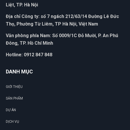
Hồ Hoàng Thái
Liệt, TP. Hà Nội
HT
(Đánh giá 1 năm trước)
Địa chỉ Công ty: số 7 ngách 212/63/14 Đường Lê Đức
Thọ, Phường Từ Liêm, TP Hà Nội, Việt Nam
quá tuyệt vời, hỗ trợ nhanh chóng
Văn phòng phía Nam: Số 0009/1C Đỗ Mười, P. An Phú
Đông, TP. Hồ Chí Minh
Hotline: 0912 847 848
DANH MỤC
GIỚI THIỆU
SẢN PHẨM
DỰ ÁN
DỊCH VỤ