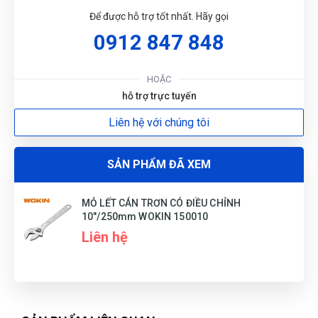
Thái Quý
TQ
Để được hỗ trợ tốt nhất. Hãy gọi
(Đánh giá 1 năm trước)
0912 847 848
Shop tư vấn nhiệt tình, cặn kẽ tôi rất thích
HOẶC
hỗ trợ trực tuyến
Liên hệ với chúng tôi
Nguyễn
N
(Đánh giá 1 năm trước)
SẢN PHẨM ĐÃ XEM
Sản phẩm đẹp mắt. Đúng gu mình nhé
MỎ LẾT CÁN TRƠN CÓ ĐIỀU CHỈNH
10"/250mm WOKIN 150010
Liên hệ
Xuân Hương
XH
(Đánh giá 1 năm trước)
Hôm qua đặt hôm nay có hàng rồi