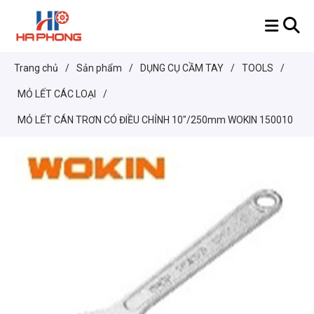
Trang chủ
/
Sản phẩm
/
DỤNG CỤ CẦM TAY
/
TOOLS
/
MỎ LẾT CÁC LOẠI
/
MỎ LẾT CÁN TRƠN CÓ ĐIỀU CHỈNH 10"/250mm WOKIN 150010