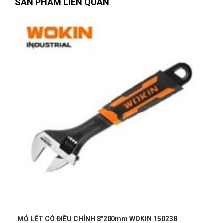
SẢN PHẨM LIÊN QUAN
Thành Công
TC
(Đánh giá 1 năm trước)
Nhân viên phục vụ chu đáo, nhanh chóng lắm luôn
Thanh Bình
TB
(Đánh giá 1 năm trước)
được 1 người bạn giới thiệu, nhưng khi trãi nghiệm thì ở đây
đúng là tuyệt vời
Phú Quốc
PQ
(Đánh giá 1 năm trước)
MỎ LẾT CÓ ĐIỀU CHỈNH 8"200mm WOKIN 150238