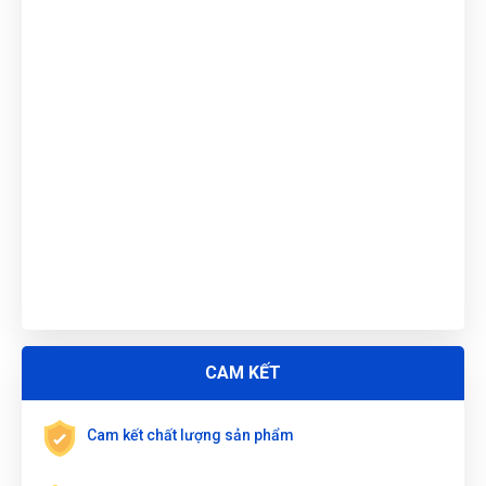
VÍT PAKE PH3x200mm W021308
Nguyễn Vũ Khoa Nguyên
(Tỉnh Hải Dương)
đã mua sản phẩm
TUA VÍT PAKE PH3x200mm W021308
Gọi và Điện
(Tỉnh Kon Tum)
đã mua sản phẩm
TUA VÍT PAKE
PH3x200mm W021308
Trương Thị Phượng Hằng
(Tỉnh Đồng Nai)
đã mua sản phẩm
TUA VÍT PAKE PH3x200mm W021308
Nguyễn Văn Trung
(Tỉnh Yên Bái)
đã mua sản phẩm
TUA VÍT
PAKE PH3x200mm W021308
Phùng Bảo Ngọc
(Thành phố Đà Nẵng)
purchase
TUA VÍT
PAKE PH3x200mm W021308
CAM KẾT
Phạm Ngọc Vinh
(Thành phố Hồ Chí Minh)
purchase
TUA VÍT
PAKE PH3x200mm W021308
Cam kết chất lượng sản phẩm
Lê Hoàng Khánh Duy
(Tỉnh Bình Định)
đã mua sản phẩm
TUA
VÍT PAKE PH3x200mm W021308