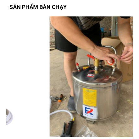
SẢN PHẨM BÁN CHẠY
Nguyễn Văn Trung
(Tỉnh Yên Bái)
đã mua sản phẩm
TUA VÍT
PAKE PH3x200mm W021308
Phùng Bảo Ngọc
(Thành phố Đà Nẵng)
purchase
TUA VÍT
PAKE PH3x200mm W021308
Phạm Ngọc Vinh
(Thành phố Hồ Chí Minh)
purchase
TUA VÍT
PAKE PH3x200mm W021308
Lê Hoàng Khánh Duy
(Tỉnh Bình Định)
đã mua sản phẩm
TUA