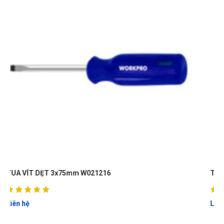
TUA VÍT PAKE PH1x4" W021139
Liên hệ