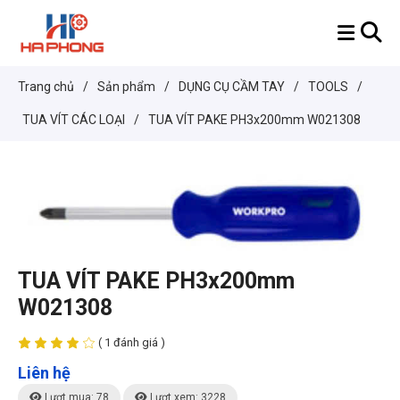
Trang chủ
/
Sản phẩm
/
DỤNG CỤ CẦM TAY
/
TOOLS
/
TUA VÍT CÁC LOẠI
/
TUA VÍT PAKE PH3x200mm W021308
TUA VÍT PAKE PH3x200mm
W021308
( 1 đánh giá )
Liên hệ
Lượt mua: 78
Lượt xem: 3228