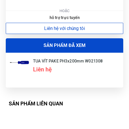
G
HOẶC
hỗ trợ trực tuyến
N
Liên hệ với chúng tôi
DU
SẢN PHẨM ĐÃ XEM
TUA VÍT PAKE PH3x200mm W021308
Liên hệ
SẢN PHẨM LIÊN QUAN