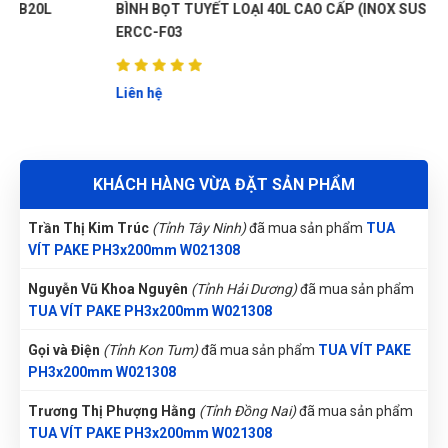
VÍT PAKE PH3x200mm W021308
BÌNH BỌT TUYẾT LOẠI 40L CAO CẤP (INOX SUS 304)
ERCC-F03
Trần Lê Quỳnh Như
(Tỉnh Thái Bình)
đã mua sản phẩm
TUA
VÍT PAKE PH3x200mm W021308
Liên hệ
Nguyễn Thị Bích Trang
(Tỉnh Nam Định)
đã mua sản phẩm
TUA VÍT PAKE PH3x200mm W021308
Thu Diễm
(Tỉnh Thừa Thiên Huế)
đã mua sản phẩm
TUA VÍT
KHÁCH HÀNG VỪA ĐẶT SẢN PHẨM
PAKE PH3x200mm W021308
Trần Thị Kim Trúc
(Tỉnh Tây Ninh)
đã mua sản phẩm
TUA
VÍT PAKE PH3x200mm W021308
Nguyễn Vũ Khoa Nguyên
(Tỉnh Hải Dương)
đã mua sản phẩm
TUA VÍT PAKE PH3x200mm W021308
Gọi và Điện
(Tỉnh Kon Tum)
đã mua sản phẩm
TUA VÍT PAKE
PH3x200mm W021308
Trương Thị Phượng Hằng
(Tỉnh Đồng Nai)
đã mua sản phẩm
TUA VÍT PAKE PH3x200mm W021308