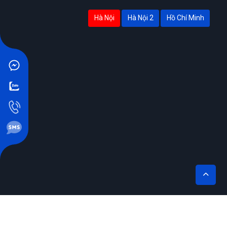
Hà Nội
Hà Nội 2
Hồ Chí Minh
THÊM VÀO GIỎ
MUA NGAY
THIẾT KẾ BỞI SIKIDO.VN