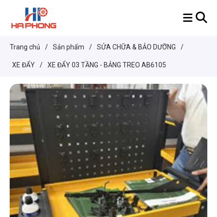
Trang chủ
/
Sản phẩm
/
SỬA CHỮA & BẢO DƯỠNG
/
XE ĐẨY
/
XE ĐẨY 03 TẦNG - BẢNG TREO AB6105