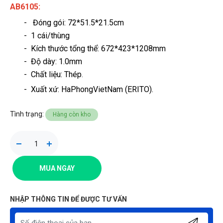
AB6105
:
- Đóng gói: 72*51.5*21.5cm
- 1 cái/thùng
- Kích thước tổng thể: 672*423*1208mm
- Độ dày: 1.0mm
- Chất liệu: Thép
.
- Xuất xứ: HaPhongVietNam (ERITO).
Tình trạng:
Hàng còn kho
MUA NGAY
NHẬP THÔNG TIN ĐỂ ĐƯỢC TƯ VẤN