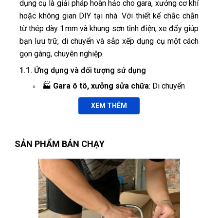
dụng cụ là giải pháp hoàn hảo cho gara, xưởng cơ khí
hoặc không gian DIY tại nhà. Với thiết kế chắc chắn
từ thép dày 1 mm và khung sơn tĩnh điện, xe đẩy giúp
bạn lưu trữ, di chuyển và sắp xếp dụng cụ một cách
gọn gàng, chuyên nghiệp.
1.1. Ứng dụng và đối tượng sử dụng
🏭
Gara ô tô, xưởng sửa chữa
: Di chuyển
nhanh dụng cụ cơ khí, phụ tùng thay thế khi thực
XEM THÊM
hiện bảo dưỡng, sửa chữa động cơ, hệ thống
phanh, gầm xe…
Quang Khang
QK
🔧
Xưởng cơ khí, chế tạo
: Lưu trữ máy khoan,
(Đánh giá 1 năm trước)
SẢN PHẨM BÁN CHẠY
mỏ lết, cờ lê, đầu vít… trên khay xe, bảng treo tiện
lợi, giảm thời gian tìm kiếm.
Phục vụ đúng hẹn, đúng giờ. Phong cách chuyên nghiệp
🛠️
Đội kỹ thuật lưu động
: Mang xe đẩy đến
hiện trường, hỗ trợ bảo trì, lắp đặt thiết bị công
nghiệp, máy móc nông nghiệp.
Tuyền
🏠
Không gian DIY, nhà xưởng nhỏ
: Người
T