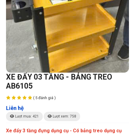
XE ĐẨY 03 TẦNG - BẢNG TREO
AB6105
( 5 đánh giá )
Liên hệ
Lượt mua: 421
Lượt xem: 758
Xe đẩy 3 tầng đựng dụng cụ - Có bảng treo dụng cụ